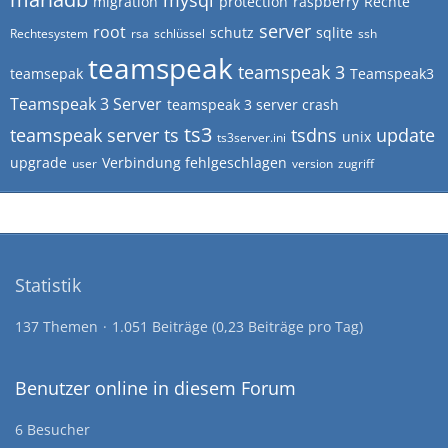
mysql
migration
protection
raspberry
Rechte
server
root
schutz
sqlite
Rechtesystem
rsa
schlüssel
ssh
teamspeak
teamspeak 3
teamsepak
Teamspeak3
Teamspeak 3 Server
teamspeak 3 server crash
ts3
teamspeak server
ts
tsdns
update
unix
ts3server.ini
upgrade
Verbindung fehlgeschlagen
user
version
zugriff
Statistik
137 Themen
1.051 Beiträge (0,23 Beiträge pro Tag)
Benutzer online in diesem Forum
6 Besucher