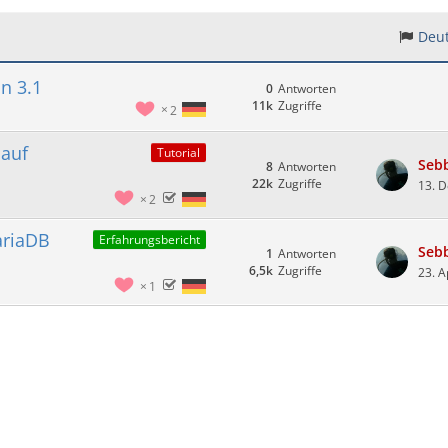
Deut
n 3.1
0
Antworten
11k
Zugriffe
2
 auf
Tutorial
Seb
8
Antworten
22k
Zugriffe
13. 
2
ariaDB
Erfahrungsbericht
Seb
1
Antworten
6,5k
Zugriffe
23. A
1