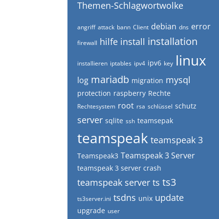
Themen-Schlagwortwolke
debian
error
angriff
attack
bann
Client
dns
installation
hilfe
install
firewall
linux
ipv6
installieren
iptables
ipv4
key
mariadb
mysql
log
migration
protection
raspberry
Rechte
root
schutz
Rechtesystem
rsa
schlüssel
server
sqlite
teamsepak
ssh
teamspeak
teamspeak 3
Teamspeak 3 Server
Teamspeak3
teamspeak 3 server crash
ts3
teamspeak server
ts
tsdns
update
unix
ts3server.ini
upgrade
user