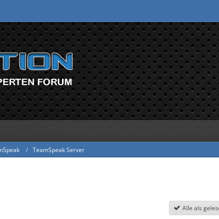
mSpeak
TeamSpeak Server
Alle als gele