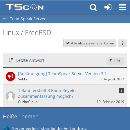
TeamSpeak Server
Linux / FreeBSD
Alle als gelesen markieren
Letzte Antwort
Filter
[Ankündigung] TeamSpeak Server Version 3.1
Sebbo
1. August 2017
1 Bann erstellt 3 Bann Regeln -
8
Zusammenfassung möglich?
CuzImCloud
19. Februar 2019
Heiße Themen
Server verliert ständig die Verbindung