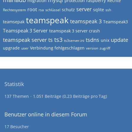
mysql
migration
protection
raspberry
Rechte
server
root
schutz
sqlite
Rechtesystem
rsa
schlüssel
ssh
teamspeak
teamspeak 3
teamsepak
Teamspeak3
Teamspeak 3 Server
teamspeak 3 server crash
ts3
teamspeak server
ts
tsdns
update
unix
ts3server.ini
upgrade
Verbindung fehlgeschlagen
user
version
zugriff
Statistik
137 Themen
1.051 Beiträge (0,23 Beiträge pro Tag)
Benutzer online in diesem Forum
17 Besucher