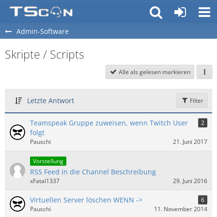
Admin-Software
Skripte / Scripts
Alle als gelesen markieren
Letzte Antwort
Filter
Teamspeak Gruppe zuweisen, wenn Twitch User
2
folgt
Pauschi
21. Juni 2017
Vorstellung
RSS Feed in die Channel Beschreibung
xFatal1337
29. Juni 2016
Virtuellen Server löschen WENN ->
6
Pauschi
11. November 2014