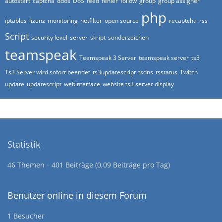
autostart
captcha
ddos
DoS
feed
fehler
follow
group
group assigner
php
iptables
lizenz
monitoring
netfilter
open source
recaptcha
rss
Script
security level
server
skript
sonderzeichen
teamspeak
Teamspeak 3 Server
teamspeak server
ts3
Ts3 Server wird sofort beendet
ts3updatescript
tsdns
tsstatus
Twitch
update
updatescript
webinterface
website ts3 server display
Statistik
46 Themen
401 Beiträge (0,09 Beiträge pro Tag)
Benutzer online in diesem Forum
1 Besucher