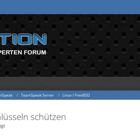
mSpeak
TeamSpeak Server
Linux / FreeBSD
chlüsseln schützen
igt