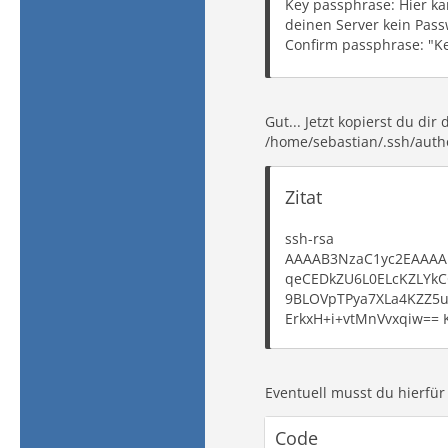
Key passphrase: Hier ka
deinen Server kein Pass
Confirm passphrase: "K
Gut... Jetzt kopierst du di
/home/sebastian/.ssh/autho
Zitat
ssh-rsa
AAAAB3NzaC1yc2EAAAA
qeCEDkZU6L0ELcKZLYk
9BLOVpTPya7XLa4KZZ5
ErkxH+i+vtMnVvxqiw==
UsePAM no
Eventuell musst du hierfür
Code