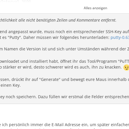
Alles anzeigen
htlichkeit alle nicht benötigten Zeilen und Kommentare entfernt.
hend angepasst wurde, muss noch ein entsprechender SSH-Key au
ibt es "Putty". Daher müssen wir folgendes herunterladen:
putty-0.6
 im Namen die Version ist und sich unter Umständen während der 
ownloadet und installiert habt, öffnet ihr das Tool/Programm "PuTT
o stärker er wird, desto schwerer wird es auch, ihn zu knacken.
 "Home-Verzeichnis" des einzuloggenden Benutzers. Für de
assen, drückt ihr auf "Generate" und bewegt eure Maus innerhalb 
 einen Key.
ey noch speichern. Dazu füllen wir erstmal die Felder entspreche
 ich persönlich immer die E-Mail Adresse ein, um später einfache