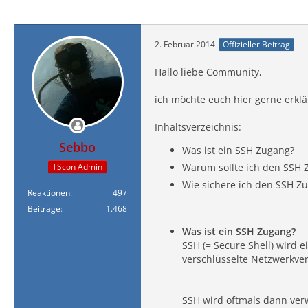
2. Februar 2014
Offizieller Beitrag
Hallo liebe Community,
ich möchte euch hier gerne erkl
Inhaltsverzeichnis:
Sebbo
Was ist ein SSH Zugang?
TScon Admin
Warum sollte ich den SSH 
Wie sichere ich den SSH Z
Reaktionen
497
Beiträge
1.468
Was ist ein SSH Zugang?
SSH (= Secure Shell) wird
verschlüsselte Netzwerkve
SSH wird oftmals dann ve