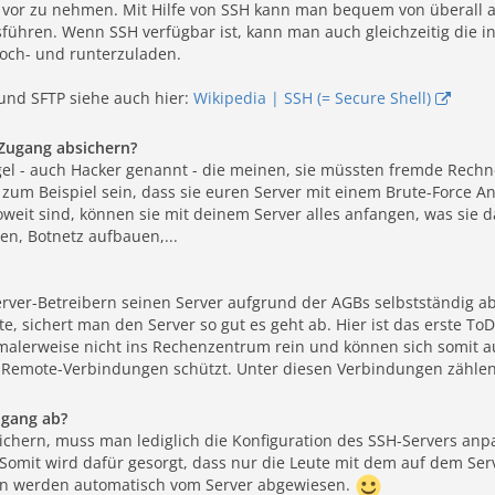
vor zu nehmen. Mit Hilfe von SSH kann man bequem von überall a
ühren. Wenn SSH verfügbar ist, kann man auch gleichzeitig die i
hoch- und runterzuladen.
 und SFTP siehe auch hier:
Wikipedia | SSH (= Secure Shell)
Zugang absichern?
gel - auch Hacker genannt - die meinen, sie müssten fremde Rechne
zum Beispiel sein, dass sie euren Server mit einem Brute-Force An
oweit sind, können sie mit deinem Server alles anfangen, was sie
ten, Botnetz aufbauen,...
rver-Betreibern seinen Server aufgrund der AGBs selbstständig ab
e, sichert man den Server so gut es geht ab. Hier ist das erste T
alerweise nicht ins Rechenzentrum rein und können sich somit auc
e Remote-Verbindungen schützt. Unter diesen Verbindungen zähle
ugang ab?
hern, muss man lediglich die Konfiguration des SSH-Servers anpa
Somit wird dafür gesorgt, dass nur die Leute mit dem auf dem Serv
en werden automatisch vom Server abgewiesen.