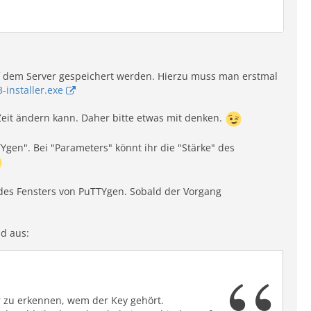
f dem Server gespeichert werden. Hierzu muss man erstmal
3-installer.exe
Zeit ändern kann. Daher bitte etwas mit denken.
Ygen". Bei "Parameters" könnt ihr die "Stärke" des
n Benutzer "sebastian" würde "%h" zum Beispiel "/h
des Fensters von PuTTYgen. Sobald der Vorgang
nd aus:
r zu erkennen, wem der Key gehört.