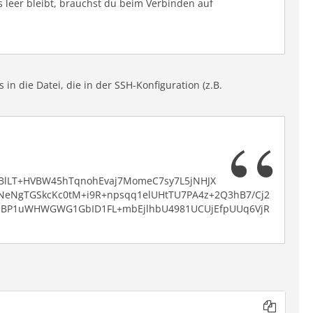
 leer bleibt, brauchst du beim Verbinden auf
 in die Datei, die in der SSH-Konfiguration (z.B.
BlLT+HVBW45hTqnohEvaj7MomeC7sy7L5jNHJX
NeNgTGSkcKc0tM+i9R+npsqq1elUHtTU7PA4z+2Q3hB7/Cj2
BzBP1uWHWGWG1GbID1FL+mbEjlhbU4981UCUjEfpUUq6VjR