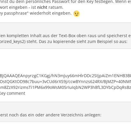
nnst du dein persönliches Passwort für den Key festlegen. Wenn es
wort eingeben - ist
nicht
ratsam.
ey passphrase" wiederholt eingeben.
r den kompletten Inhalt aus der Text-Box oben raus und speicherst es
rized_keys2) steht. Das zu kopierende sieht zum Beispiel so aus:
BJQAAAQEAnpyrzgC1KGgj/hN3mJuy66mHlrDDc2StjpAiZm1ENHB3B
COstQGKtOD98c7buu+3vCUd6rXS9j/ccwBYnnzs624RX/BjMZP+40NM
um8ZzX92rizmsTi1PM6x99oWsM0SrIuIqbN2WP3h8fL3DYbCpDqRs
 Key comment
 erst noch das ein oder andere Verzeichnis anlegen: