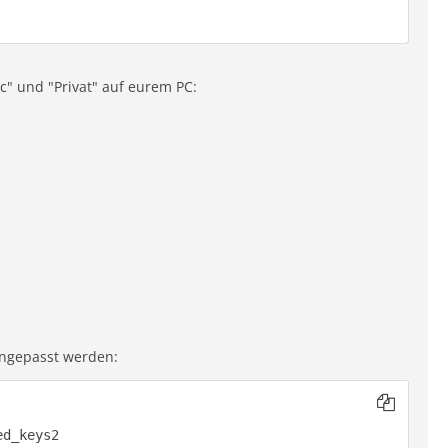
ic" und "Privat" auf eurem PC:
angepasst werden:
ed_keys2