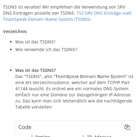
TSDNS ist veraltet! Wir empfehlen die Verwendung von SRV
DNS Einträgen anstelle von TSDNS:
TS3 SRV DNS Einträge statt
TeamSpeak Domain Name System (TSDNS)
Verzeichnis
Was ist das TSDNS?
Wie verwende ich das TSDNS?
Was ist das TSDNS?
Das "TSDNS", also "
T
eam
S
peak
D
omain
N
ame
S
ystem" ist
eine Art Verzeichnisdienst, welcher auf dem TCP/IP Port
41144 lauscht. Es ordnet wie ein normales DNS-System
einfach nur eine Domäne zur dazugehörigen IP-Adresse
zu. Das kann man sich letztendlich wie die nachfolgende
Tabelle vorstellen:
Code
Domäne             | IP-Adresse----------