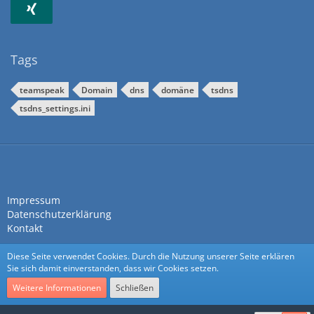
Tags
teamspeak
Domain
dns
domäne
tsdns
tsdns_settings.ini
Impressum
Datenschutzerklärung
Kontakt
Diese Seite verwendet Cookies. Durch die Nutzung unserer Seite erklären
Sie sich damit einverstanden, dass wir Cookies setzen.
Weitere Informationen
Schließen
Community-Software:
WoltLab Suite™