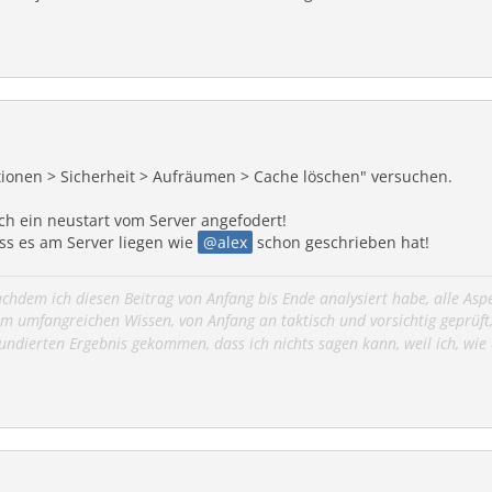
ptionen > Sicherheit > Aufräumen > Cache löschen" versuchen.
ch ein neustart vom Server angefodert!
ss es am Server liegen wie
alex
schon geschrieben hat!
 nachdem ich diesen Beitrag von Anfang bis Ende analysiert habe, alle A
m umfangreichen Wissen, von Anfang an taktisch und vorsichtig geprüft, 
ndierten Ergebnis gekommen, dass ich nichts sagen kann, weil ich, wie a