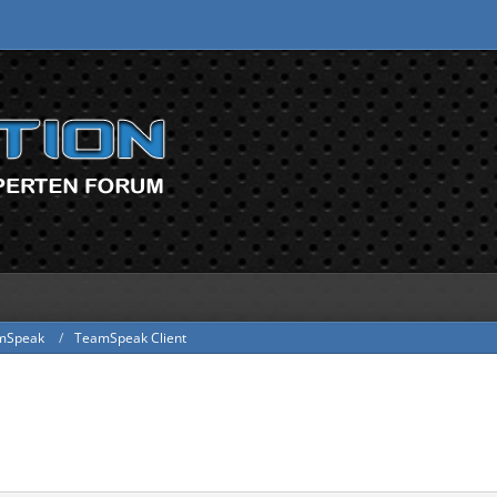
mSpeak
TeamSpeak Client