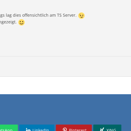
gs lag dies offensichtlich am TS Server.
ngezeigt.
tsApp
LinkedIn
Pinterest
XING