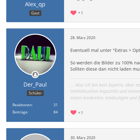
Alex_qp
1
Gast
28. März 2020
Eventuell mal unter "Extras > O
So werden die Bilder zu 100% na
Sollten diese dan nicht laden mu
Der_Paul
... Also ich bin kein Experte, aber
intellektuellen Kapazität und meine
Schüler
einem konkreten, eindeutigen und fu
Reaktionen
31
Beiträge
84
1
30. März 2020