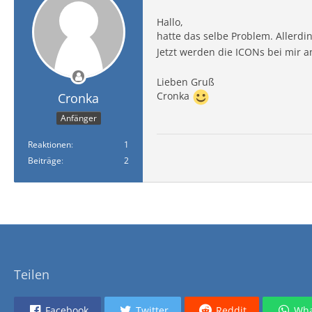
Hallo,
hatte das selbe Problem. Allerdin
Jetzt werden die ICONs bei mir a
Lieben Gruß
Cronka
Cronka
Anfänger
Reaktionen
1
Beiträge
2
Teilen
Facebook
Twitter
Reddit
Wha