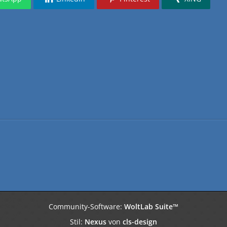
Community-Software:
WoltLab Suite™
Stil:
Nexus
von
cls-design