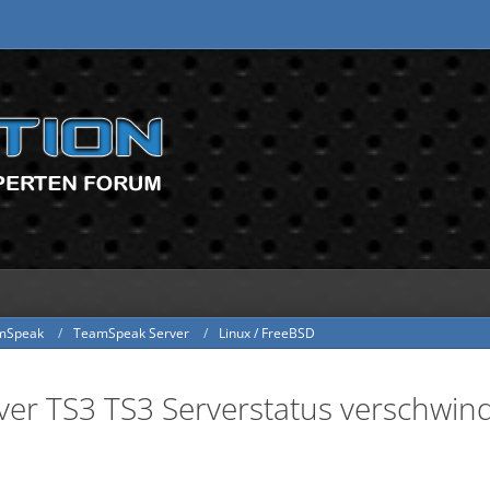
mSpeak
TeamSpeak Server
Linux / FreeBSD
ver TS3 TS3 Serverstatus verschwind