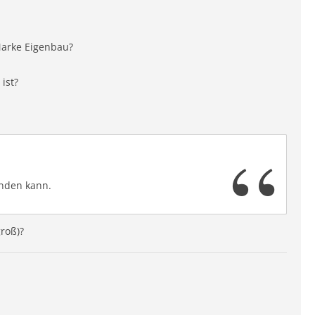
Marke Eigenbau?
ist?
inden kann.
roß)?