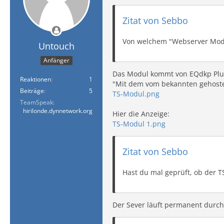
Zitat von Sebbo
Von welchem "Webserver Modul
Untouch
Anfänger
Das Modul kommt von EQdkp Plus
Reaktionen
1
"Mit dem vom bekannten gehostet
Beiträge
5
TS-Modul.png
TeamSpeak
hirilonde.dynnetwork.org
Hier die Anzeige:
TS-Modul 1.png
Zitat von Sebbo
Hast du mal geprüft, ob der 
Der Sever läuft permanent durch