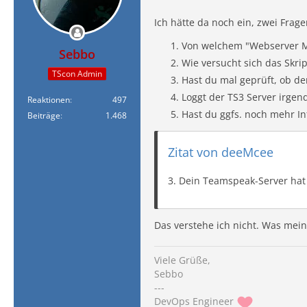
Ich hätte da noch ein, zwei Frage
Von welchem "Webserver Mo
Sebbo
Wie versucht sich das Skr
TScon Admin
Hast du mal geprüft, ob d
Loggt der TS3 Server irgen
Reaktionen
497
Hast du ggfs. noch mehr In
Beiträge
1.468
Zitat von deeMcee
3. Dein Teamspeak-Server hat 
Das verstehe ich nicht. Was mein
Viele Grüße,
Sebbo
---
DevOps Engineer