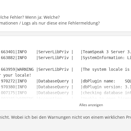
elche Fehler? Wenn ja: Welche?
mationen / Logs als nur diese eine Fehlermeldung?
.663882|INFO    |ServerLibPriv |   |SystemInformation: L
.663959|WARNING |ServerLibPriv |   |The system locale is 
Alles anzeigen
nicht. Wobei ich bei den Warnungen nicht von einem wirklichen Pr