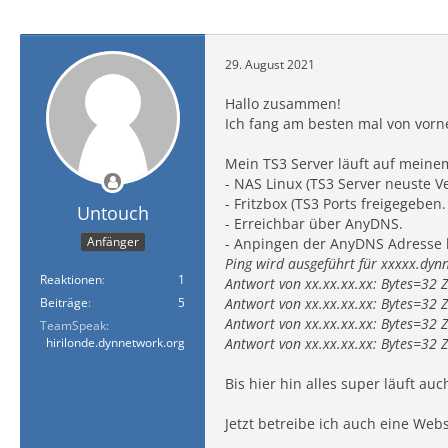
29. August 2021
Hallo zusammen!
Ich fang am besten mal von vorn
Mein TS3 Server läuft auf meine
- NAS Linux (TS3 Server neuste Ve
- Fritzbox (TS3 Ports freigegeben
Untouch
- Erreichbar über AnyDNS.
Anfänger
- Anpingen der AnyDNS Adresse l
Ping wird ausgeführt für xxxxx.dynn
Reaktionen
1
Antwort von xx.xx.xx.xx: Bytes=32
Beiträge
5
Antwort von xx.xx.xx.xx: Bytes=32
Antwort von xx.xx.xx.xx: Bytes=32
TeamSpeak
hirilonde.dynnetwork.org
Antwort von xx.xx.xx.xx: Bytes=32
Bis hier hin alles super läuft au
Jetzt betreibe ich auch eine Web