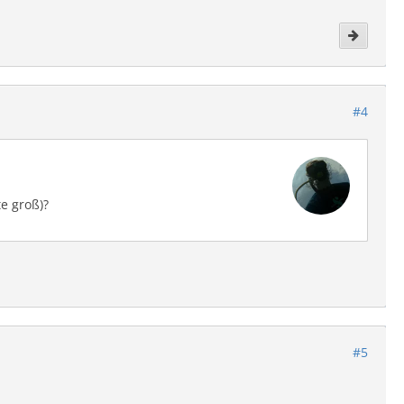
#4
e groß)?
#5