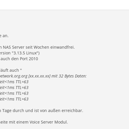
e an.
m NAS Server seit Wochen einwandfrei.
rsion "3.13.5 Linux")
. auch den Port 2010
äuft auch "
etwork.org.org [xx.xx.xx.xx] mit 32 Bytes Daten:
 Zeit<1ms TTL=63
 Zeit<1ms TTL=63
 Zeit<1ms TTL=63
 Zeit<1ms TTL=63
ch Tage durch und ist von außen erreichbar.
seite mit einem Voice Server Modul.