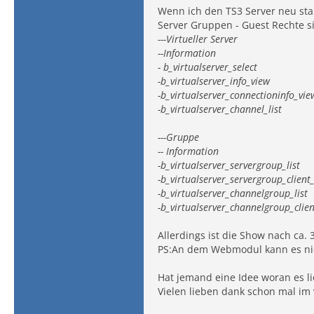
Wenn ich den TS3 Server neu star
Server Gruppen - Guest Rechte si
---Virtueller Server
--Information
- b_virtualserver_select
-b_virtualserver_info_view
-b_virtualserver_connectioninfo_vie
-b_virtualserver_channel_list
---Gruppe
-- Information
-b_virtualserver_servergroup_list
-b_virtualserver_servergroup_client_
-b_virtualserver_channelgroup_list
-b_virtualserver_channelgroup_clien
Allerdings ist die Show nach ca. 
PS:An dem Webmodul kann es nicht
Hat jemand eine Idee woran es l
Vielen lieben dank schon mal im 