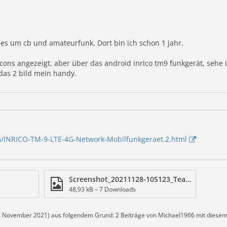
 es um cb und amateurfunk. Dort bin ich schon 1 jahr.
cons angezeigt, aber über das android inrico tm9 funkgerät, sehe
, das 2 bild mein handy.
m/INRICO-TM-9-LTE-4G-Network-Mobilfunkgeraet.2.html
Screenshot_20211128-105123_TeamSpeak.jpg
48,93 kB – 7 Downloads
. November 2021
) aus folgendem Grund: 2 Beiträge von Michael1966 mit diese