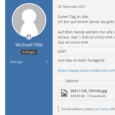
29. November 2021
Guten Tag an alle.
Ich bin auf einem Server da geht
Auf dem Handy werden mir alle i
voraus. Das 1 bild ist inrico tm9
Das ist inrico tm9
Michael1966
bild1
Anfänger
und das ist mein funkgerät
Beiträge
2
https://www.maas-elektronik.co
Dateien
20211128_105104.jpg
448,86 kB – 9 Downloads
Einmal editiert, zuletzt von
Sebbo
(
30