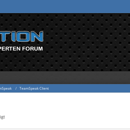
mSpeak
TeamSpeak Client
igt