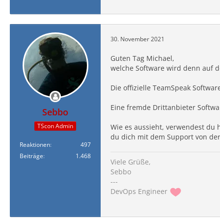
30. November 2021
Guten Tag Michael,
welche Software wird denn auf 
Die offizielle TeamSpeak Softwa
Eine fremde Drittanbieter Softwa
Sebbo
TScon Admin
Wie es aussieht, verwendest du h
du dich mit dem Support von der 
Reaktionen
497
Beiträge
1.468
Viele Grüße,
Sebbo
---
DevOps Engineer