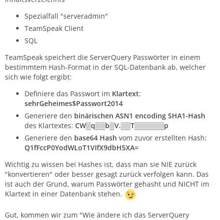
Spezialfall "serveradmin"
TeamSpeak Client
SQL
TeamSpeak speichert die ServerQuery Passwörter in einem
bestimmtem Hash-Format in der SQL-Datenbank ab, welcher
sich wie folgt ergibt:
Definiere das Passwort im
Klartext
:
sehrGeheimes$Passwort2014
Generiere den
binärischen ASN1 encoding SHA1-Hash
des Klartextes:
CW▒q▒▒b▒V.▒▒T▒▒▒▒▒▒p
Generiere den
base64 Hash
vom zuvor erstellten Hash:
Q1fFccP0YodWLoT1VIfX9dbH5XA=
Wichtig zu wissen bei Hashes ist, dass man sie NIE zurück
"konvertieren" oder besser gesagt zurück verfolgen kann. Das
ist auch der Grund, warum Passwörter gehasht und NICHT im
Klartext in einer Datenbank stehen.
Gut, kommen wir zum "Wie ändere ich das ServerQuery