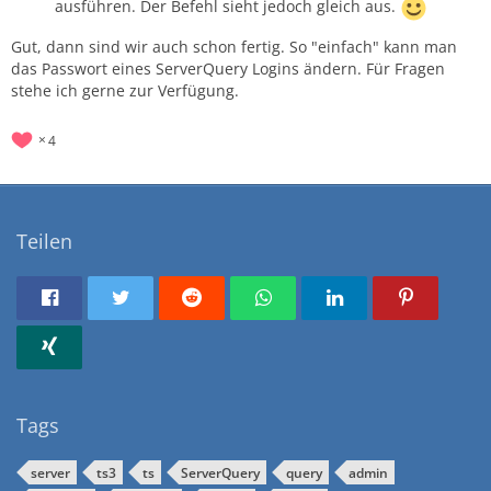
ausführen. Der Befehl sieht jedoch gleich aus.
Gut, dann sind wir auch schon fertig. So "einfach" kann man
das Passwort eines ServerQuery Logins ändern. Für Fragen
stehe ich gerne zur Verfügung.
4
Teilen
Tags
server
ts3
ts
ServerQuery
query
admin