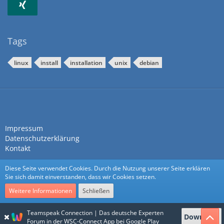
Tags
linux
install
installation
unix
debian
Impressum
Datenschutzerklärung
Kontakt
Diese Seite verwendet Cookies. Durch die Nutzung unserer Seite erklären
Sie sich damit einverstanden, dass wir Cookies setzen.
Weitere Informationen
Schließen
Community-Software:
WoltLab Suite™
Teamspeak Connection | Das deutsche Experten
Download
Stil:
Nexus
von
cls-design
Forum in der WSC-Connect App bei Google Play