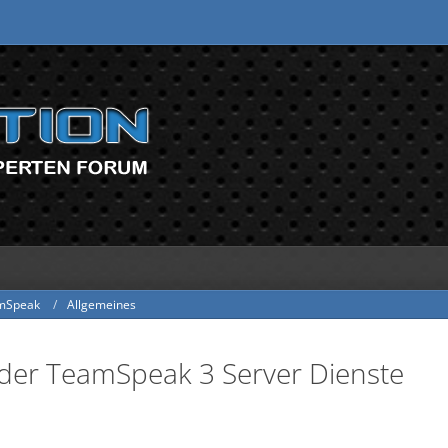
mSpeak
Allgemeines
der TeamSpeak 3 Server Dienste