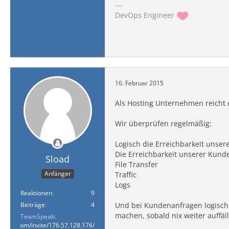
---
DevOps Engineer
16. Februar 2015
Als Hosting Unternehmen reicht e
Wir überprüfen regelmäßig:
Logisch die Erreichbarkeit unser
Die Erreichbarkeit unserer Kunde
Sload
File Transfer
Anfänger
Traffic
Logs
Reaktionen
9
Beiträge
4
Und bei Kundenanfragen logischer
machen, sobald nix weiter auffäl
TeamSpeak
speak.com/invite/176.57.128.176/