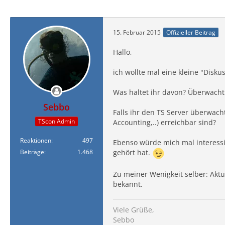
15. Februar 2015
Offizieller Beitrag
Hallo,
ich wollte mal eine kleine "Dis
Was haltet ihr davon? Überwacht
Sebbo
Falls ihr den TS Server überwacht,
TScon Admin
Accounting,..) erreichbar sind?
Reaktionen
497
Ebenso würde mich mal interessi
Beiträge
1.468
gehört hat.
Zu meiner Wenigkeit selber: Aktu
bekannt.
Viele Grüße,
Sebbo