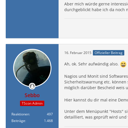
Aber mich würde gerne interessie
durchgeblickt habe ich da noch 
16. Februar 2015
Offizieller Beitrag
Ah, ok. Sehr aufwändig also.
Nagios und Monit sind Softwares
Sicherheitswarnung etc. können 
möglich darüber Bescheid weis 
Sebbo
Hier kannst du dir mal eine De
TScon Admin
Unter dem Menüpunkt "Hosts" sie
Reaktionen
497
detailliert, was geprüft wird un
Beiträge
1.468