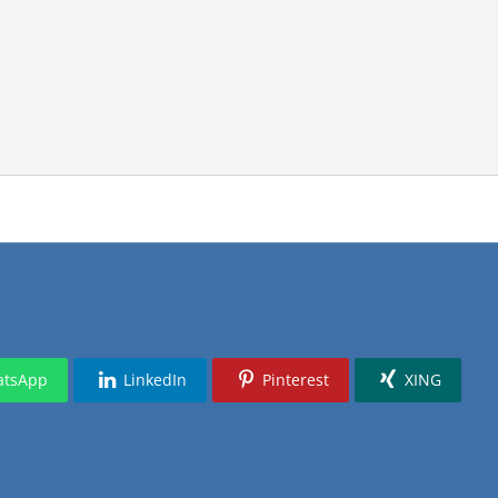
tsApp
LinkedIn
Pinterest
XING