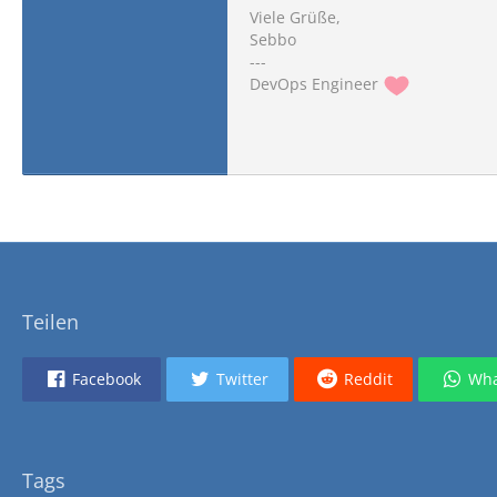
Viele Grüße,
Sebbo
---
DevOps Engineer
Teilen
Facebook
Twitter
Reddit
Wha
Tags