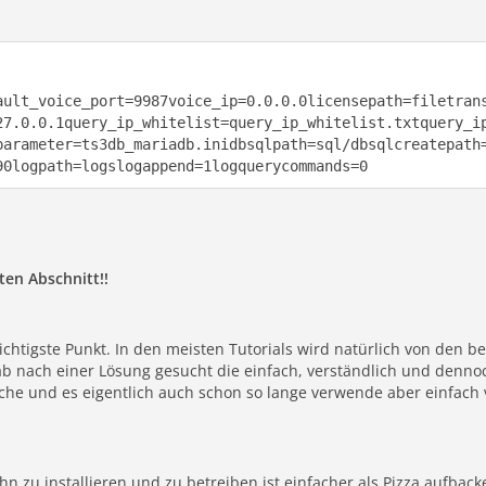
ault_voice_port=9987voice_ip=0.0.0.0licensepath=filetran
27.0.0.1query_ip_whitelist=query_ip_whitelist.txtquery_i
parameter=ts3db_mariadb.inidbsqlpath=sql/dbsqlcreatepath
90logpath=logslogappend=1logquerycommands=0
en Abschnitt!!
htigste Punkt. In den meisten Tutorials wird natürlich von den b
 hab nach einer Lösung gesucht die einfach, verständlich und denno
uche und es eigentlich auch schon so lange verwende aber einfach
Ihn zu installieren und zu betreiben ist einfacher als Pizza aufback