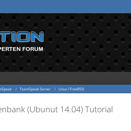
mSpeak
TeamSpeak Server
Linux / FreeBSD
nbank (Ubunut 14.04) Tutorial