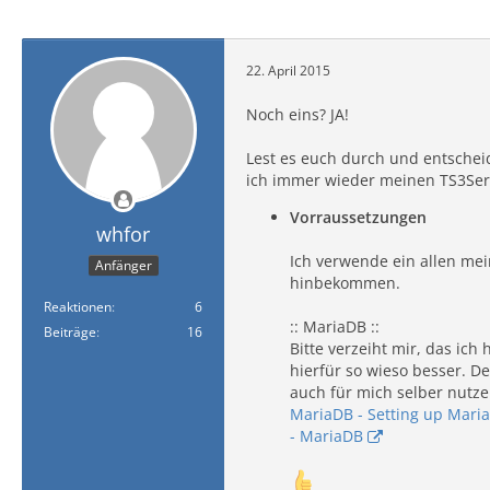
22. April 2015
Noch eins? JA!
Lest es euch durch und entscheid
ich immer wieder meinen TS3Serv
Vorraussetzungen
whfor
Ich verwende ein allen mei
Anfänger
hinbekommen.
Reaktionen
6
:: MariaDB ::
Beiträge
16
Bitte verzeiht mir, das ich
hierfür so wieso besser. D
auch für mich selber nutze
MariaDB - Setting up Mari
- MariaDB