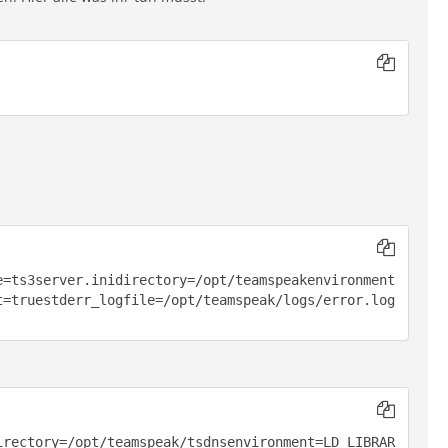
e=ts3server.inidirectory=/opt/teamspeakenvironment
t=truestderr_logfile=/opt/teamspeak/logs/error.log
irectory=/opt/teamspeak/tsdnsenvironment=LD_LIBRAR