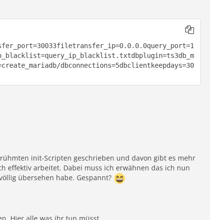
sfer_port=30033filetransfer_ip=0.0.0.0query_port=1
p_blacklist=query_ip_blacklist.txtdbplugin=ts3db_m
=create_mariadb/dbconnections=5dbclientkeepdays=30
erühmten init-Scripten geschrieben und davon gibt es mehr
ch effektiv arbeitet. Dabei muss ich erwähnen das ich nun
 völlig übersehen habe. Gespannt?
en. Hier alle was ihr tun müsst.