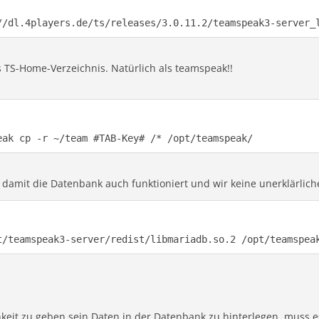
//dl.4players.de/ts/releases/3.0.11.2/teamspeak3-server_
s TS-Home-Verzeichnis. Natürlich als teamspeak!!
eak cp -r ~/team #TAB-Key# /* /opt/teamspeak/
damit die Datenbank auch funktioniert und wir keine unerklärliche
t/teamspeak3-server/redist/libmariadb.so.2 /opt/teamspea
eit zu geben sein Daten in der Datenbank zu hinterlegen, muss