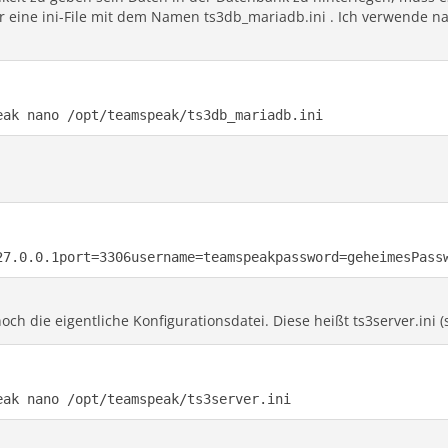
ir eine ini-File mit dem Namen ts3db_mariadb.ini . Ich verwende n
eak nano /opt/teamspeak/ts3db_mariadb.ini
27.0.0.1port=3306username=teamspeakpassword=geheimesPass
h die eigentliche Konfigurationsdatei. Diese heißt ts3server.ini 
eak nano /opt/teamspeak/ts3server.ini