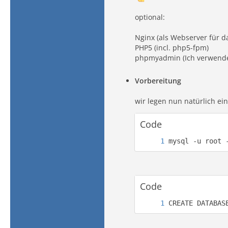
optional:
Nginx (als Webserver für d
PHP5 (incl. php5-fpm)
phpmyadmin (Ich verwend
Vorbereitung
wir legen nun natürlich e
Code
mysql -u root 
Code
CREATE DATABAS