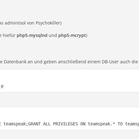
as admintool von Psychokiller)
e hiefür
php5-mysqlnd
und
php5-mcrypt
)
ine Datenbank an und geben anschließend einem DB-User auch die
-p
E teamspeak;GRANT ALL PRIVILEGES ON teamspeak.* TO teams