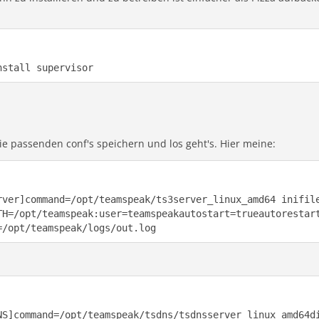
nstall supervisor
die passenden conf's speichern und los geht's. Hier meine:
rver]command=/opt/teamspeak/ts3server_linux_amd64 inifil
TH=/opt/teamspeak:user=teamspeakautostart=trueautorestar
=/opt/teamspeak/logs/out.log
NS]command=/opt/teamspeak/tsdns/tsdnsserver_linux_amd64d