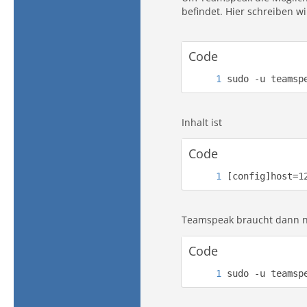
befindet. Hier schreiben w
Code
sudo -u teamsp
Inhalt ist
Code
[config]host=1
Teamspeak braucht dann noc
Code
sudo -u teamsp