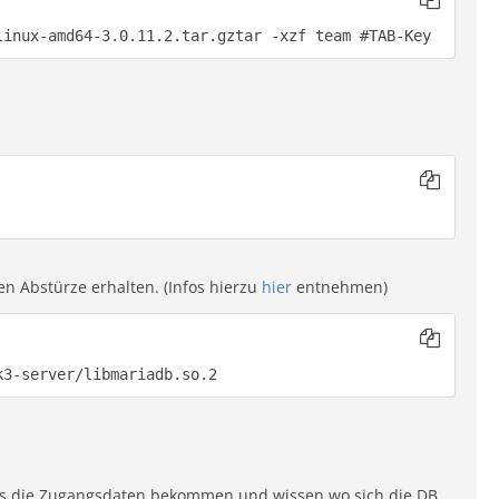
linux-amd64-3.0.11.2.tar.gztar -xzf team #TAB-Key
n Abstürze erhalten. (Infos hierzu
hier
entnehmen)
k3-server/libmariadb.so.2
 es die Zugangsdaten bekommen und wissen wo sich die DB