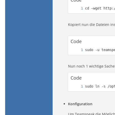
cd ~wget http:
Kopiert nun die Dateien in
Code
sudo -u teamsp
Nun noch 1 wichtige Sache 
Code
sudo ln -s /op
Konfiguration
Um Teamspeak die Möglichk