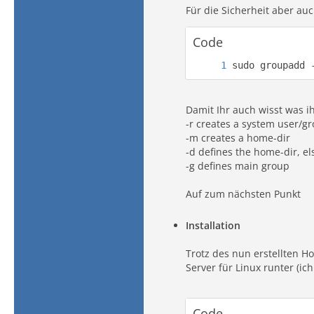
Für die Sicherheit aber au
Code
sudo groupadd 
Damit Ihr auch wisst was i
-r creates a system user/g
-m creates a home-dir
-d defines the home-dir, e
-g defines main group
Auf zum nächsten Punkt
Installation
Trotz des nun erstellten 
Server für Linux runter (i
Code