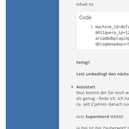
Inhalt ist
Code
machine_id=def
0011query_ip=1
ariadbdbplugin
dblogkeepdays=
Fertig!!
Lest umbedingt den nächst
Autostart
Nun kommt der für mich wic
als genug - finde ich. Ich
ca. seit 2 Jahren danach s
ssss
Supervisord
ddddd
ja das ist das Zauberwort! 