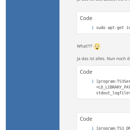
Code
sudo apt-get i
What???
Ja das ist alles. Nun noch 
Code
[program:TS3Se
=LD_LIBRARY_PA
stdout_logfile
Code
[program:TS3_D