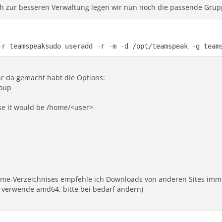
ch zur besseren Verwaltung legen wir nun noch die passende Gruppe
-r teamspeaksudo useradd -r -m -d /opt/teamspeak -g team
hr da gemacht habt die Options:
roup
lse it would be /home/<user>
Home-Verzeichnises empfehle ich Downloads von anderen Sites im
ch verwende amd64, bitte bei bedarf ändern)