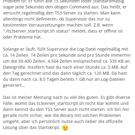
Problem ist: Er führt alle 15 Sekunden (oder Standardmäßig
sogar jede Sekunde) den obigen Command aus. Das heißt, er
versucht regelmäßig den TS3 Server zu starten. Man kann
allerdings nicht definieren, ob Supervisor das nur zu
bestimmten Vorraussetzungen machen soll. Z.B. wenn
"./ts3server_startscript.sh status" meldet, dass er offline ist
oder Probleme hat.
Solange er läuft, füllt Supervisor die Log-Datei regelmäßig mit
ca. 14 Zeilen. 14 Zeilen pro Sekunde sind pro Stunde immerhin
um die 50.400 Zeilen. 4.564 Zeilen entsprechend ca. 535 KB an
Dateigröße. Insofern hast du nach einer Stunde ca. 5 MB. Auf
den Tag gerechnet sind das dann täglich ca. 120 MB. Da hast
du dann nach ca. 8,5 Tagen bereits 1 GB nur an Log-Dateien
generiert...
Das ist meiner Meinung nach zu viel des guten. Es gibt diverse
Fälle, womit das ts3server_startscript.sh nicht klar kommt und
dann kannst du den TS3 Server auch nicht starten. Ich bin mir
gerade nicht sicher, wie die Binary mit solchen Problemen
umgeht, aber ich persönlich nutze auch lieber die offizielle
Lösung über das Startskript.