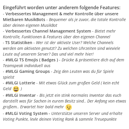
Eingeführt worden unter anderem folgende Features:
-
Verbessertes Management & mehr Kontrolle über unsere
Mietbaren MusikBots
-
Bequemer als je zuvor, die totale Kontrolle
über deinen eigenen MusikBot
-
Verbessertes Channel Management System
-
Bietet mehr
Kontrolle, Funktionen & Features über den eigenen Channel
-
TS Statistiken
-
Wer ist der aktivste User? Welche Channels
werden am aktivsten genutzt? Zu welchen Uhrzeiten sind wieviele
Leute auf unserem Server? Das und viel mehr hier!
-
#MLGi TS Emojis ( Badges )
-
Drücke & präsentiere dich auf dem
Teamspeak individuell aus
-
#MLGi Gaming Groups
-
Zeig den Leuten was du für Spiele
spielst
-
#MLGi Lotterie
-
Mit etwas Glück zum großen Geld ( kein echt
Geld
)
-
#MLGi Inventar
-
Bis jetzt ein stink normales Inventar das euch
darstellt was für Sachen in eurem Besitz sind.. Der Anfang von etwas
großem.. Erwartet hier bald mehr
-
#MLGi Voting System -
Unterstütze unseren Server und erhalte
Voting Punkte, levle deinen Voting Rank & sammle Treuepunkte