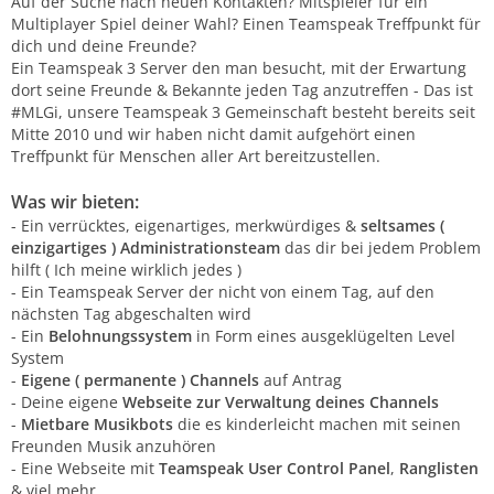
Auf der Suche nach neuen Kontakten? Mitspieler für ein
Multiplayer Spiel deiner Wahl? Einen Teamspeak Treffpunkt für
dich und deine Freunde?
Ein Teamspeak 3 Server den man besucht, mit der Erwartung
dort seine Freunde & Bekannte jeden Tag anzutreffen - Das ist
#MLGi, unsere Teamspeak 3 Gemeinschaft besteht bereits seit
Mitte 2010 und wir haben nicht damit aufgehört einen
Treffpunkt für Menschen aller Art bereitzustellen.
Was wir bieten:
- Ein verrücktes, eigenartiges, merkwürdiges &
seltsames (
einzigartiges ) Administrationsteam
das dir bei jedem Problem
hilft ( Ich meine wirklich jedes )
- Ein Teamspeak Server der nicht von einem Tag, auf den
nächsten Tag abgeschalten wird
- Ein
Belohnungssystem
in Form eines ausgeklügelten Level
System
-
Eigene ( permanente ) Channels
auf Antrag
- Deine eigene
Webseite zur Verwaltung deines Channels
-
Mietbare Musikbots
die es kinderleicht machen mit seinen
Freunden Musik anzuhören
- Eine Webseite mit
Teamspeak User Control Panel
,
Ranglisten
& viel mehr