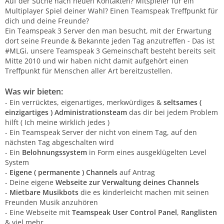
Auf der Suche nach neuen Kontakten? Mitspieler für ein
Multiplayer Spiel deiner Wahl? Einen Teamspeak Treffpunkt für
dich und deine Freunde?
Ein Teamspeak 3 Server den man besucht, mit der Erwartung
dort seine Freunde & Bekannte jeden Tag anzutreffen - Das ist
#MLGi, unsere Teamspeak 3 Gemeinschaft besteht bereits seit
Mitte 2010 und wir haben nicht damit aufgehört einen
Treffpunkt für Menschen aller Art bereitzustellen.
Was wir bieten:
- Ein verrücktes, eigenartiges, merkwürdiges &
seltsames (
einzigartiges ) Administrationsteam
das dir bei jedem Problem
hilft ( Ich meine wirklich jedes )
- Ein Teamspeak Server der nicht von einem Tag, auf den
nächsten Tag abgeschalten wird
- Ein
Belohnungssystem
in Form eines ausgeklügelten Level
System
-
Eigene ( permanente ) Channels
auf Antrag
- Deine eigene
Webseite zur Verwaltung deines Channels
-
Mietbare Musikbots
die es kinderleicht machen mit seinen
Freunden Musik anzuhören
- Eine Webseite mit
Teamspeak User Control Panel
,
Ranglisten
& viel mehr