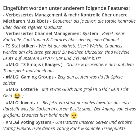
Eingeführt worden unter anderem folgende Features:
-
Verbessertes Management & mehr Kontrolle über unsere
Mietbaren MusikBots
-
Bequemer als je zuvor, die totale Kontrolle
über deinen eigenen MusikBot
-
Verbessertes Channel Management System
-
Bietet mehr
Kontrolle, Funktionen & Features über den eigenen Channel
-
TS Statistiken
-
Wer ist der aktivste User? Welche Channels
werden am aktivsten genutzt? Zu welchen Uhrzeiten sind wieviele
Leute auf unserem Server? Das und viel mehr hier!
-
#MLGi TS Emojis ( Badges )
-
Drücke & präsentiere dich auf dem
Teamspeak individuell aus
-
#MLGi Gaming Groups
-
Zeig den Leuten was du für Spiele
spielst
-
#MLGi Lotterie
-
Mit etwas Glück zum großen Geld ( kein echt
Geld
)
-
#MLGi Inventar
-
Bis jetzt ein stink normales Inventar das euch
darstellt was für Sachen in eurem Besitz sind.. Der Anfang von etwas
großem.. Erwartet hier bald mehr
-
#MLGi Voting System -
Unterstütze unseren Server und erhalte
Voting Punkte, levle deinen Voting Rank & sammle Treuepunkte