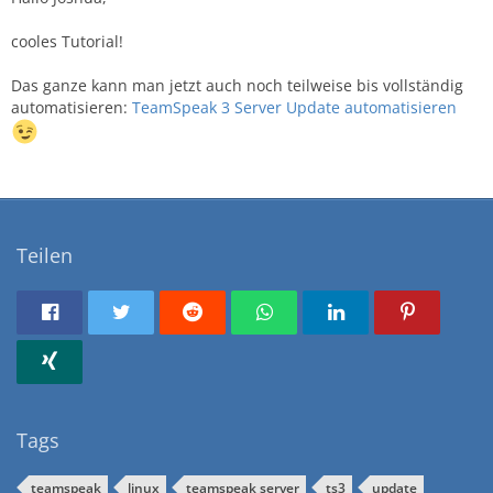
cooles Tutorial!
Das ganze kann man jetzt auch noch teilweise bis vollständig
automatisieren:
TeamSpeak 3 Server Update automatisieren
Teilen
Tags
teamspeak
linux
teamspeak server
ts3
update