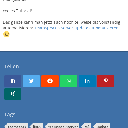
cooles Tutorial!
Das ganze kann man jetzt auch noch teilweise bis vollständig
automatisieren:
TeamSpeak 3 Server Update automatisieren
Teilen
Tags
teamspeak
linux
teamspeak server
ts3
update