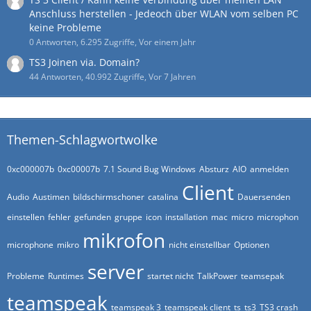
Anschluss herstellen - Jedeoch über WLAN vom selben PC
keine Probleme
0 Antworten, 6.295 Zugriffe, Vor einem Jahr
TS3 Joinen via. Domain?
44 Antworten, 40.992 Zugriffe, Vor 7 Jahren
Themen-Schlagwortwolke
0xc000007b
0xc00007b
7.1 Sound Bug Windows
Absturz
AIO
anmelden
Client
Audio
Austimen
bildschirmschoner
catalina
Dauersenden
einstellen
fehler
gefunden
gruppe
icon
installation
mac
micro
microphon
mikrofon
microphone
mikro
nicht einstellbar
Optionen
server
Probleme
Runtimes
startet nicht
TalkPower
teamsepak
teamspeak
teamspeak 3
teamspeak client
ts
ts3
TS3 crash