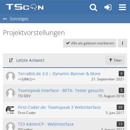
Sonstiges
Projektvorstellungen
Alle als gelesen markieren
Letzte Antwort
Filter
TerraBot.de 3.0 :: Dynamic-Banner & More
9
<<[dMc]>>
21. September 2021
Teamspeak Interface - BETA- Tester gesucht
5
TSI DEV
15. August 2018
First-Coder.de: Teamspeak 3 Webinterface
69
First-Coder
5. Juni 2017
TS3 AdminCP - WebInterface
15
DGoelles
4. Januar 2017