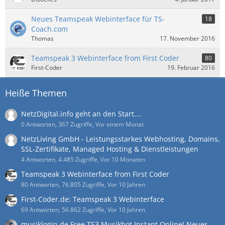
Neues Teamspeak Webinterface für TS-
18
Coach.com
Thomas
17. November 2016
Teamspeak 3 Webinterface from First Coder
80
First-Coder
19. Februar 2016
Heiße Themen
NetzDigital.info geht an den Start....
0 Antworten, 367 Zugriffe, Vor einem Monat
NetzLiving GmbH - Leistungsstarkes Webhosting, Domains,
SSL-Zertifikate, Managed Hosting & Dienstleistungen
4 Antworten, 4.485 Zugriffe, Vor 10 Monaten
Teamspeak 3 Webinterface from First Coder
80 Antworten, 76.805 Zugriffe, Vor 10 Jahren
First-Coder.de: Teamspeak 3 Webinterface
69 Antworten, 56.862 Zugriffe, Vor 10 Jahren
musiklogin.de Free TS3 Musikbot Instant Online! Neues