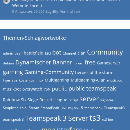
Webinterface ;)
9 Antworten, 20.961 Zugriffe, Vor 6 Jahren
Themen-Schlagwortwolke
Community
bot
battlefield
clan
admin
bash
bild
Channel
Dynamischer Banner
free
Gameserver
debian
forum
gaming
Gaming-Community
heroes of the storm
Multigaming
Multigaming-Clan
Interface
kostenlos
linux
musicbot
public teamspeak
public
musikbot
overwatch
PSN
server
Rainbow Six Siege
Rocket League
Script
signatur
teamspea 3
Simplistic
spiel
Steam
SteamPeak
teamspeak
Teamspeak3
ts3
Teamspeak 3 Server
teamspeak 3
ts3 bot
webinterface