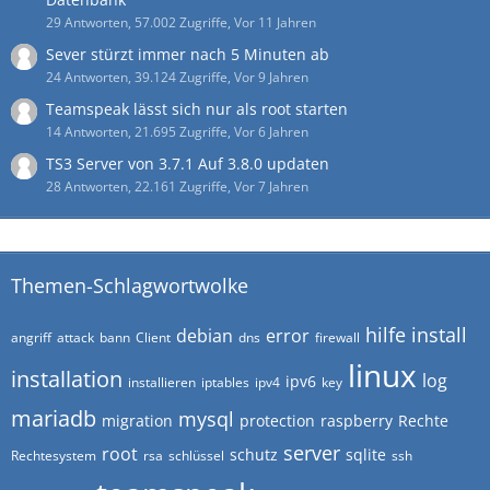
29 Antworten, 57.002 Zugriffe, Vor 11 Jahren
Sever stürzt immer nach 5 Minuten ab
24 Antworten, 39.124 Zugriffe, Vor 9 Jahren
Teamspeak lässt sich nur als root starten
14 Antworten, 21.695 Zugriffe, Vor 6 Jahren
TS3 Server von 3.7.1 Auf 3.8.0 updaten
28 Antworten, 22.161 Zugriffe, Vor 7 Jahren
Themen-Schlagwortwolke
hilfe
install
debian
error
angriff
attack
bann
Client
dns
firewall
linux
installation
log
ipv6
installieren
iptables
ipv4
key
mariadb
mysql
migration
protection
raspberry
Rechte
server
root
schutz
sqlite
Rechtesystem
rsa
schlüssel
ssh