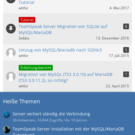
Tutorial
whfor
4. Mai 2017
Tutorial
TeamSpeak Server Migration von SQLite auf
8
MySQL/MariaDB
Sebbo
13. Dezember 2016
Umzug von MySQL/Mariadb nach SQlite3
5
whfor
17. Juli 2015
Erfahrungsbericht
Migration von MySQL (TS3 3.0.10) auf MariaDB
1
(TS3 3.0.11.2), so richtig?
whfor
23. April 2015
Heiße Themen
Server verliert ständig die Verbindung
36 Antworten, 74.844 Zugriffe, Vor 10 Jahren
TeamSpeak Server Installation mit der MySQL/MariaDB
Datenbank