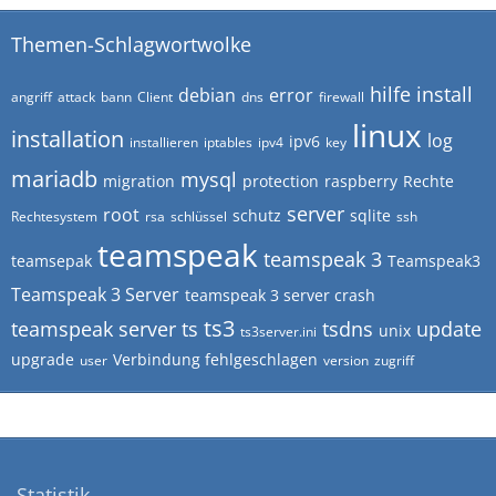
Themen-Schlagwortwolke
hilfe
install
debian
error
angriff
attack
bann
Client
dns
firewall
linux
installation
log
ipv6
installieren
iptables
ipv4
key
mariadb
mysql
migration
protection
raspberry
Rechte
server
root
schutz
sqlite
Rechtesystem
rsa
schlüssel
ssh
teamspeak
teamspeak 3
teamsepak
Teamspeak3
Teamspeak 3 Server
teamspeak 3 server crash
ts3
teamspeak server
ts
tsdns
update
unix
ts3server.ini
upgrade
Verbindung fehlgeschlagen
user
version
zugriff
Statistik