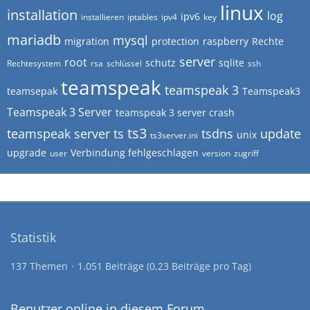
linux
installation
log
ipv6
installieren
iptables
ipv4
key
mariadb
mysql
migration
protection
raspberry
Rechte
server
root
schutz
sqlite
Rechtesystem
rsa
schlüssel
ssh
teamspeak
teamspeak 3
teamsepak
Teamspeak3
Teamspeak 3 Server
teamspeak 3 server crash
ts3
teamspeak server
ts
tsdns
update
unix
ts3server.ini
upgrade
Verbindung fehlgeschlagen
user
version
zugriff
Statistik
137 Themen
1.051 Beiträge (0,23 Beiträge pro Tag)
Benutzer online in diesem Forum