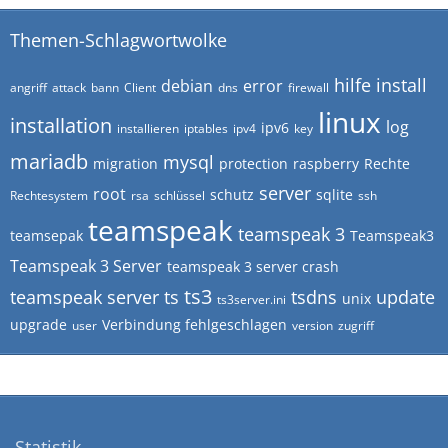
Themen-Schlagwortwolke
hilfe
install
debian
error
angriff
attack
bann
Client
dns
firewall
linux
installation
log
ipv6
installieren
iptables
ipv4
key
mariadb
mysql
migration
protection
raspberry
Rechte
server
root
schutz
sqlite
Rechtesystem
rsa
schlüssel
ssh
teamspeak
teamspeak 3
teamsepak
Teamspeak3
Teamspeak 3 Server
teamspeak 3 server crash
ts3
teamspeak server
ts
tsdns
update
unix
ts3server.ini
upgrade
Verbindung fehlgeschlagen
user
version
zugriff
Statistik