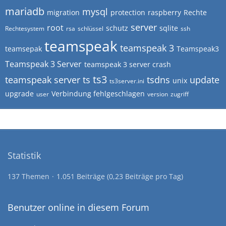
mariadb
mysql
migration
protection
raspberry
Rechte
server
root
schutz
sqlite
Rechtesystem
rsa
schlüssel
ssh
teamspeak
teamspeak 3
teamsepak
Teamspeak3
Teamspeak 3 Server
teamspeak 3 server crash
ts3
teamspeak server
ts
tsdns
update
unix
ts3server.ini
upgrade
Verbindung fehlgeschlagen
user
version
zugriff
Statistik
137 Themen
1.051 Beiträge (0,23 Beiträge pro Tag)
Benutzer online in diesem Forum