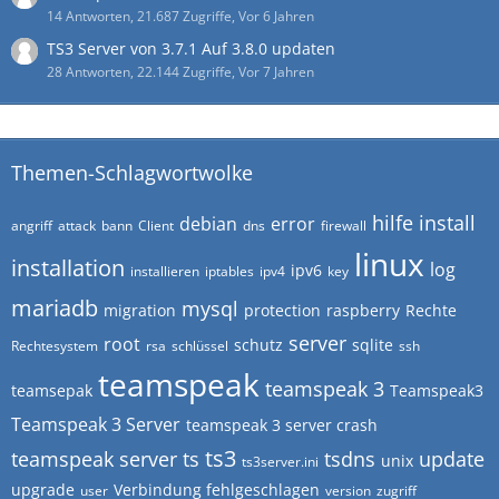
14 Antworten, 21.687 Zugriffe, Vor 6 Jahren
TS3 Server von 3.7.1 Auf 3.8.0 updaten
28 Antworten, 22.144 Zugriffe, Vor 7 Jahren
Themen-Schlagwortwolke
hilfe
install
debian
error
angriff
attack
bann
Client
dns
firewall
linux
installation
log
ipv6
installieren
iptables
ipv4
key
mariadb
mysql
migration
protection
raspberry
Rechte
server
root
schutz
sqlite
Rechtesystem
rsa
schlüssel
ssh
teamspeak
teamspeak 3
teamsepak
Teamspeak3
Teamspeak 3 Server
teamspeak 3 server crash
ts3
teamspeak server
ts
tsdns
update
unix
ts3server.ini
upgrade
Verbindung fehlgeschlagen
user
version
zugriff