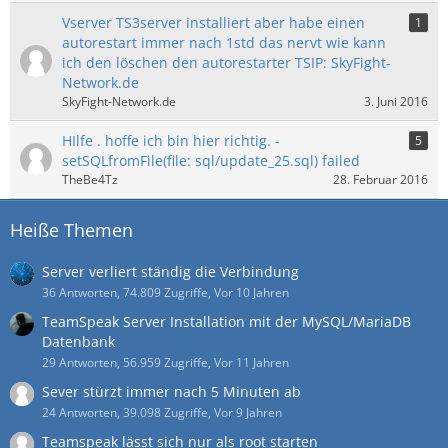
Vserver TS3server installiert aber habe einen
1
autorestart immer nach 1std das nervt wie kann
ich den löschen den autorestarter TSIP: SkyFight-
Network.de
SkyFight-Network.de
3. Juni 2016
HIlfe . hoffe ich bin hier richtig. -
5
setSQLfromFile(file: sql/update_25.sql) failed
TheBe4Tz
28. Februar 2016
Heiße Themen
Server verliert ständig die Verbindung
36 Antworten, 74.809 Zugriffe, Vor 10 Jahren
TeamSpeak Server Installation mit der MySQL/MariaDB
Datenbank
29 Antworten, 56.959 Zugriffe, Vor 11 Jahren
Sever stürzt immer nach 5 Minuten ab
24 Antworten, 39.098 Zugriffe, Vor 9 Jahren
Teamspeak lässt sich nur als root starten