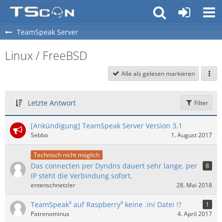
TeamSpeak Server
Linux / FreeBSD
Alle als gelesen markieren
Letzte Antwort
Filter
[Ankündigung] TeamSpeak Server Version 3.1
Sebbo
1. August 2017
Technisch nicht möglich
Das connecten per Dyndns dauert sehr lange, per
8
IP steht die Verbindung sofort.
entenschnetzler
28. Mai 2018
TeamSpeak³ auf Raspberry³ keine .ini Datei !?
1
Patrenominus
4. April 2017