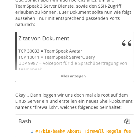
TeamSpeak 3 Server Dienste, sowie den SSH-Zugriff
erlauben zu können. Euer Dokument sollte nun wie folgt
aussehen - nur mit entsprechend passenden Ports
natürlich:
Zitat von Dokument
TCP 30033 = TeamSpeak Avatar
TCP 10011 = TeamSpeak ServerQuery
UDP 9987 = Voiceport für die Sprachübertragung von
TeamSpeak
UDP 9988 = Weiterer Voiceport für die
Alles anzeigen
Sprachübertragung von TeamSpeak
TCP 2008 = TeamSpeak Accounting
TCP 22 = SSH
Okay... Dann loggen wir uns doch mal als root auf dem
Linux Server ein und erstellen ein neues Shell-Dokument
namens "firewall.sh", welches folgendes beinhaltet:
Bash
#!/bin/bash# About: Firewall Regeln fuer 