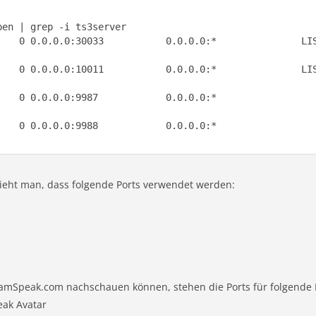
    0 0.0.0.0:30033           0.0.0.0:*               LI
    0 0.0.0.0:10011           0.0.0.0:*               LI
    0 0.0.0.0:9987            0.0.0.0:*                 
    0 0.0.0.0:9988            0.0.0.0:*                 
 sieht man, dass folgende Ports verwendet werden:
eamSpeak.com nachschauen können, stehen die Ports für folgende 
ak Avatar