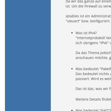
Da wir das ganze auf einem
ist. Um die Firewall zu ver
iptables ist ein Administrat
"steuert" bzw. konfiguriert
Was ist IPv4?
"Internetprotokoll V
sich übrigens "IPv6
Da das Thema jedoch 
anschauen möchte, gu
Was bedeutet "Paketf
Das bedeutet nichts 
passiert. Wird es we
Das ist das, was wir
Weitere Details finde
Was bedeutet "NAT"?