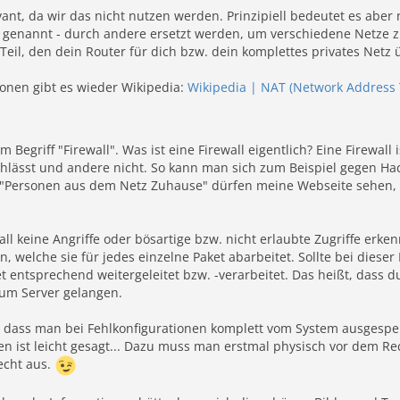
evant, da wir das nicht nutzen werden. Prinzipiell bedeutet es abe
genannt - durch andere ersetzt werden, um verschiedene Netze zu
 Teil, den dein Router für dich bzw. dein komplettes privates Netz
ionen gibt es wieder Wikipedia:
Wikipedia | NAT (Network Address 
Begriff "Firewall". Was ist eine Firewall eigentlich? Eine Firewall
hlässt und andere nicht. So kann man sich zum Beispiel gegen Hac
e "Personen aus dem Netz Zuhause" dürfen meine Webseite sehen, w
all keine Angriffe oder bösartige bzw. nicht erlaubte Zugriffe erken
ln, welche sie für jedes einzelne Paket abarbeitet. Sollte bei dieser
t entsprechend weitergeleitet bzw. -verarbeitet. Das heißt, dass d
zum Server gelangen.
, dass man bei Fehlkonfigurationen komplett vom System ausgesper
n ist leicht gesagt... Dazu muss man erstmal physisch vor dem R
echt aus.