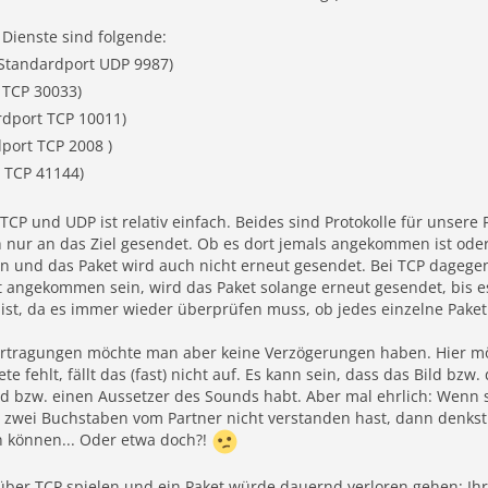
Dienste sind folgende:
Standardport UDP 9987)
 TCP 30033)
rdport TCP 10011)
port TCP 2008 )
 TCP 41144)
CP und UDP ist relativ einfach. Beides sind Protokolle für unsere P
nur an das Ziel gesendet. Ob es dort jemals angekommen ist oder n
nen und das Paket wird auch nicht erneut gesendet. Bei TCP dageg
cht angekommen sein, wird das Paket solange erneut gesendet, bis e
ist, da es immer wieder überprüfen muss, ob jedes einzelne Pake
rtragungen möchte man aber keine Verzögerungen haben. Hier mö
e fehlt, fällt das (fast) nicht auf. Es kann sein, dass das Bild bzw
d bzw. einen Aussetzer des Sounds habt. Aber mal ehrlich: Wenn stö
zwei Buchstaben vom Partner nicht verstanden hast, dann denkst 
n können... Oder etwa doch?!
t über TCP spielen und ein Paket würde dauernd verloren gehen: Ihr