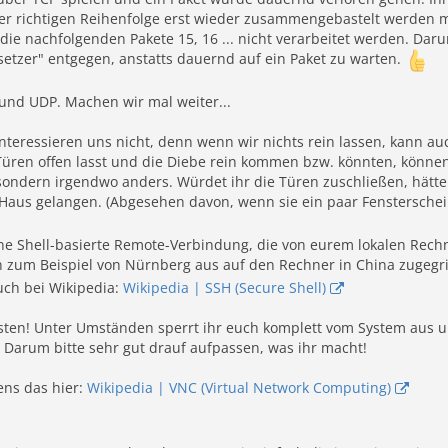
 der richtigen Reihenfolge erst wieder zusammengebastelt werden 
ie nachfolgenden Pakete 15, 16 ... nicht verarbeitet werden. Daru
etzer" entgegen, anstatts dauernd auf ein Paket zu warten.
und UDP. Machen wir mal weiter...
nteressieren uns nicht, denn wenn wir nichts rein lassen, kann 
 Türen offen lasst und die Diebe rein kommen bzw. könnten, könne
sondern irgendwo anders. Würdet ihr die Türen zuschließen, hätt
Haus gelangen. (Abgesehen davon, wenn sie ein paar Fensterscheib
ne Shell-basierte Remote-Verbindung, die von eurem lokalen Rechne
 zum Beispiel von Nürnberg aus auf den Rechner in China zugegri
auch bei Wikipedia:
Wikipedia | SSH (Secure Shell)
ten! Unter Umständen sperrt ihr euch komplett vom System aus und
 Darum bitte sehr gut drauf aufpassen, was ihr macht!
ens das hier:
Wikipedia | VNC (Virtual Network Computing)