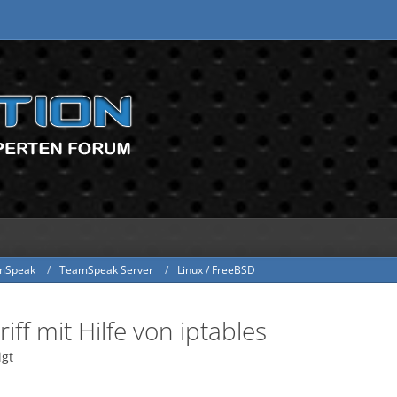
mSpeak
TeamSpeak Server
Linux / FreeBSD
ff mit Hilfe von iptables
igt