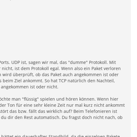
orts. UDP ist, sagen wir mal, das "dumme" Protokoll. Mit
icht, ist dem Protokoll egal. Wenn also ein Paket verloren
en wird überprüft, ob das Paket auch angekommen ist oder
s beim Ziel ankommt. So hat TCP natürlich den Nachteil,
t angekommen ist oder nicht.
chte man "flüssig" spielen und hören können. Wenn hier
. der Ton für eine sehr kleine Zeit nur mal kurz nicht ankommt
rt das bzw. fällt das wirklich auf? Beim Telefonieren ist
du dir den Rest automatisch. Du fragst doch nicht nach, ob
 hättet ein dauerhaftes Standbild, da die einzelnen Pakete