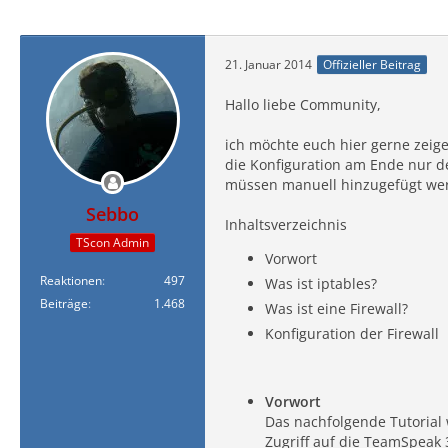
21. Januar 2014
Offizieller Beitrag
Hallo liebe Community,
ich möchte euch hier gerne zeige
die Konfiguration am Ende nur de
müssen manuell hinzugefügt werd
Sebbo
Inhaltsverzeichnis
TScon Admin
Vorwort
Reaktionen
497
Was ist iptables?
Beiträge
1.468
Was ist eine Firewall?
Konfiguration der Firewall
Vorwort
Das nachfolgende Tutorial 
Zugriff auf die TeamSpeak 