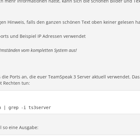
ch mehr Informationen hätte, kann sich die schönen Bilder und T
en Hinweis, falls den ganzen schönen Text oben keiner gelesen ha
orts und Beispiel IP Adressen verwendet
 Umständen vom kompletten System aus!
es die Ports an, die euer TeamSpeak 3 Server aktuell verwendet. 
ot Rechten tun:
n | grep -i ts3server
l so eine Ausgabe: