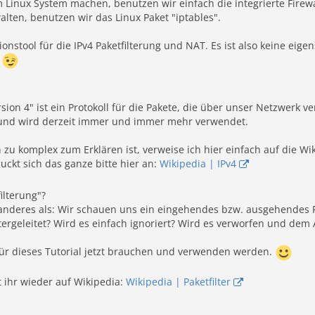
 Linux System machen, benutzen wir einfach die integrierte Firew
walten, benutzen wir das Linux Paket "iptables".
ionstool für die IPv4 Paketfilterung und NAT. Es ist also keine eigens
.
ersion 4" ist ein Protokoll für die Pakete, die über unser Netzwe
" und wird derzeit immer und immer mehr verwendet.
zu komplex zum Erklären ist, verweise ich hier einfach auf die Wik
ckt sich das ganze bitte hier an:
Wikipedia | IPv4
ilterung"?
anderes als: Wir schauen uns ein eingehendes bzw. ausgehendes Pa
itergeleitet? Wird es einfach ignoriert? Wird es verworfen und d
 für dieses Tutorial jetzt brauchen und verwenden werden.
t ihr wieder auf Wikipedia:
Wikipedia | Paketfilter