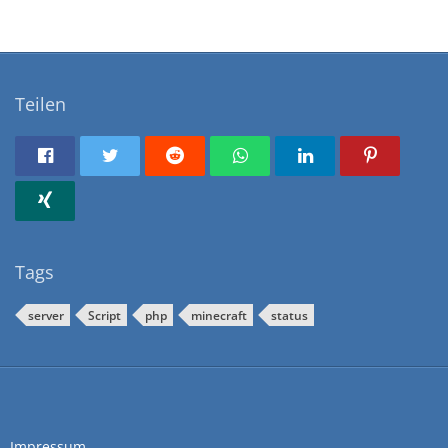
Teilen
Tags
server
Script
php
minecraft
status
Impressum