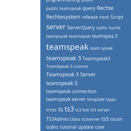
Rechte
query
public teamspeak
Rechtesystem
release
root
Script
server
ServerQuery
sqlite
Suche
teamspea 3
teampseak
teamsepak
teamspeak
team speak
teamspeak 3
Teamspeak3
TeamSpeak 3 License
Teamspeak 3 Server
teamspeak 5
teamspeak connection
teamspeak server
template
tipps
ts3
ts
tricks
ts3 bot
ts3 server
ts5
TS3Admin.class
tscon
ts3server
tsdns
tutorial
update
user