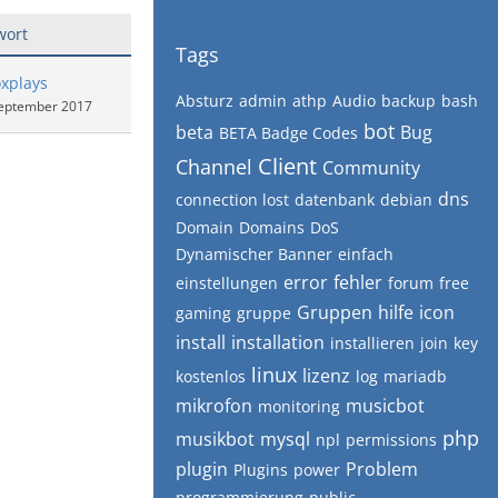
wort
Tags
xplays
Absturz
admin
athp
Audio
backup
bash
September 2017
bot
beta
Bug
BETA Badge Codes
Client
Channel
Community
dns
connection lost
datenbank
debian
Domain
Domains
DoS
Dynamischer Banner
einfach
error
fehler
einstellungen
forum
free
Gruppen
hilfe
icon
gaming
gruppe
install
installation
installieren
join
key
linux
lizenz
kostenlos
log
mariadb
mikrofon
musicbot
monitoring
php
musikbot
mysql
npl
permissions
plugin
Problem
Plugins
power
programmierung
public