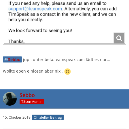
Sebbo
jup.. unter beta.teamspeak.com lädt es nur...
Wollte eben einlösen aber nix..
Sebbo
TScon Admin
15. Oktober 2019
Offizieller Beitrag