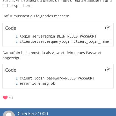
zuschicken, solltest du dieses definitiv direkt aktualisieren und
sicher speichern.
Dafür müsstest du folgendes machen:
Code
clientsetserverquerylogin client_login_name=se
Daraufhin bekommst du als Anwort dein neues Passwort
angezeigt:
Code
error id=0 msg=ok
1
Checker21000