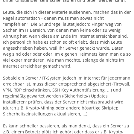
unter Umständen sehr schief laufen und teuer werden kann.
Leute, die sich in dieser Materie auskennen, machen das in der
Regel automatisch - denen muss man sowas nicht
"empfehlen". Die Grundregel lautet jedoch: Finger weg von
Sachen im IT Bereich, von denen man keine oder zu wenig
Ahnung hat, wenn diese am Ende im Internet erreichbar sind.
Ich persönlich habe es schon so oft erlebt, dass mich Leute
angeschrieben haben, weil ihr Server gehackt wurde, Daten
weg sind oder oder oder. Im eigenen Heimnetz kann man da so
viel experimentieren, wie man möchte, solange da nichts im
Internet erreichbar gemacht wird.
Sobald ein Server / IT-System jedoch im Internet für jedermann
erreichbar ist, muss dieser entsprechend abgesichert (Firewall,
VPN, RDP einschränken, SSH Key Authentifizierung, ...) und
regelmäßig gewartet werden ((Sicherheits-) Updates
installieren; prüfen, dass der Server nicht missbraucht wird
(durch z.B. Krypto-Mining oder andere bösartige Skripte);
Sicherheitseinstellungen aktualisieren, ...).
Es kann schneller passieren, als man denkt, dass ein Server zu
z.B. einem Botnetz plötzlich gehört oder dass er z.B. Krypto-