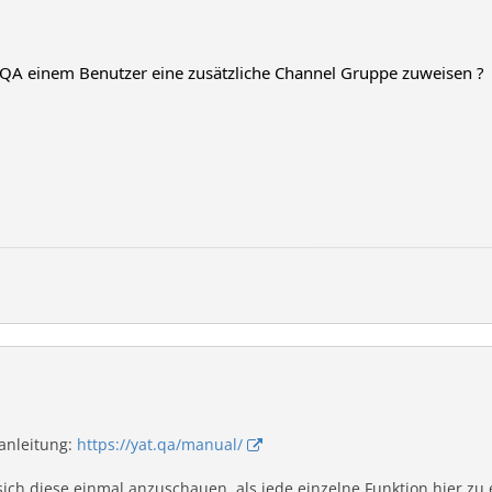
TQA einem Benutzer eine zusätzliche Channel Gruppe zuweisen ?
anleitung:
https://yat.qa/manual/
ich diese einmal anzuschauen, als jede einzelne Funktion hier zu