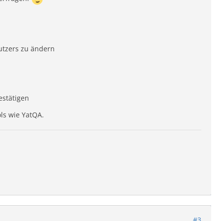
utzers zu ändern
estätigen
ls wie YatQA.
#3