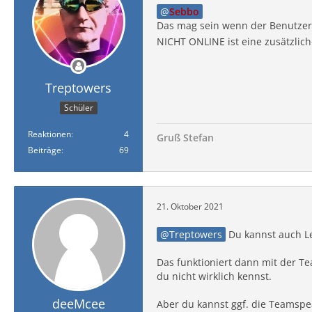
Sebbo
Das mag sein wenn der Benutzer on
NICHT ONLINE ist eine zusätzlic
Treptowers
Schüler
Reaktionen
4
Gruß Stefan
Beiträge
69
21. Oktober 2021
Treptowers
Du kannst auch Le
Das funktioniert dann mit der 
du nicht wirklich kennst.
deeMcee
Aber du kannst ggf. die Teamspe