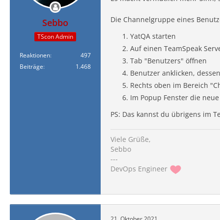
Die Channelgruppe eines Benutze
Sebbo
YatQA starten
TScon Admin
Auf einen TeamSpeak Serve
Reaktionen
497
Tab "Benutzers" öffnen
Beiträge
1.468
Benutzer anklicken, dess
Rechts oben im Bereich "C
Im Popup Fenster die neue
PS: Das kannst du übrigens im T
Viele Grüße,
Sebbo
---
DevOps Engineer
21. Oktober 2021