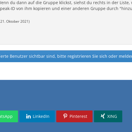
enn du dann auf die Gruppe klickst, siehst du rechts in der Liste, 
eak-ID von ihm kopieren und einer anderen Gruppe durch "hinzu
(
21. Oktober 2021
)
ierte Benutzer sichtbar sind, bitte
registrieren Sie sich
oder
melden
tsApp
LinkedIn
Pinterest
XING