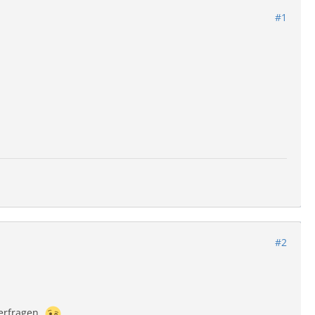
#1
#2
 erfragen.