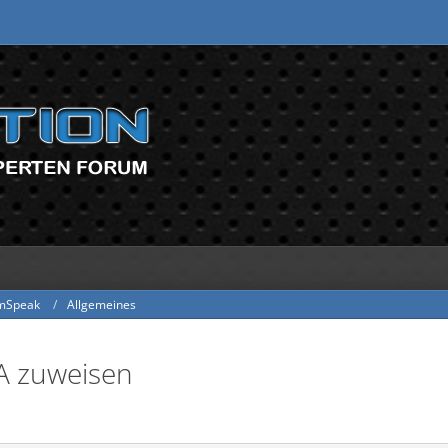
mSpeak
Allgemeines
A zuweisen