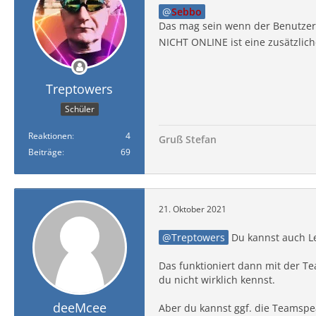
Sebbo
Das mag sein wenn der Benutzer on
NICHT ONLINE ist eine zusätzlic
Treptowers
Schüler
Reaktionen
4
Gruß Stefan
Beiträge
69
21. Oktober 2021
Treptowers
Du kannst auch Le
Das funktioniert dann mit der 
du nicht wirklich kennst.
deeMcee
Aber du kannst ggf. die Teamspe