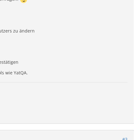
utzers zu ändern
estätigen
ls wie YatQA.
#3