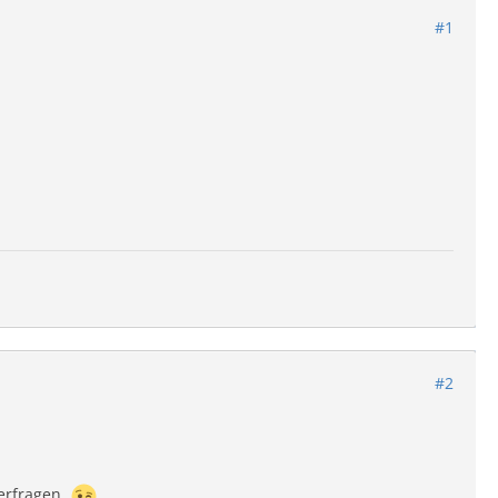
#1
#2
 erfragen.