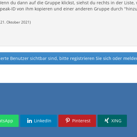
enn du dann auf die Gruppe klickst, siehst du rechts in der Liste, 
eak-ID von ihm kopieren und einer anderen Gruppe durch "hinzu
(
21. Oktober 2021
)
ierte Benutzer sichtbar sind, bitte
registrieren Sie sich
oder
melden
tsApp
LinkedIn
Pinterest
XING