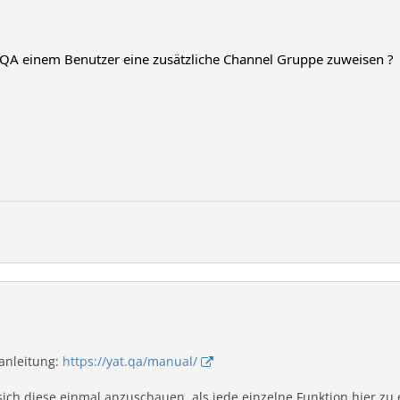
TQA einem Benutzer eine zusätzliche Channel Gruppe zuweisen ?
anleitung:
https://yat.qa/manual/
ich diese einmal anzuschauen, als jede einzelne Funktion hier zu