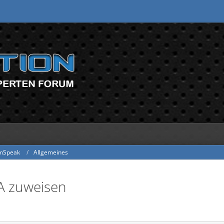
mSpeak
Allgemeines
A zuweisen