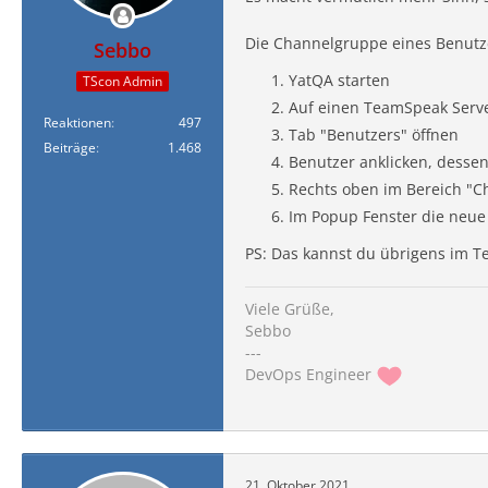
Die Channelgruppe eines Benutze
Sebbo
YatQA starten
TScon Admin
Auf einen TeamSpeak Serve
Reaktionen
497
Tab "Benutzers" öffnen
Beiträge
1.468
Benutzer anklicken, dess
Rechts oben im Bereich "C
Im Popup Fenster die neue
PS: Das kannst du übrigens im T
Viele Grüße,
Sebbo
---
DevOps Engineer
21. Oktober 2021