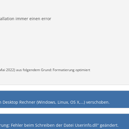
tallation immer einen error
 Mai 2022
) aus folgendem Grund: Formatierung optimiert
h
Desktop Rechner (Windows, Linux, OS X,...)
verschoben.
ung: Fehler beim Schreiben der Datei Userinfo.dll“ geändert.