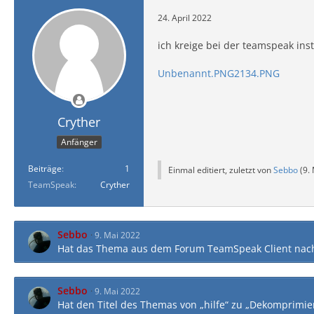
24. April 2022
ich kreige bei der teamspeak ins
Unbenannt.PNG2134.PNG
Cryther
Anfänger
Beiträge
1
Einmal editiert, zuletzt von
Sebbo
(
9.
TeamSpeak
Cryther
Sebbo
9. Mai 2022
Hat das Thema aus dem Forum
TeamSpeak Client
nac
Sebbo
9. Mai 2022
Hat den Titel des Themas von „hilfe“ zu „Dekomprimier