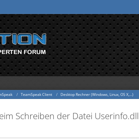
mSpeak
TeamSpeak Client
Desktop Rechner (Windows, Linux, OS X,...)
im Schreiben der Datei Userinfo.dll