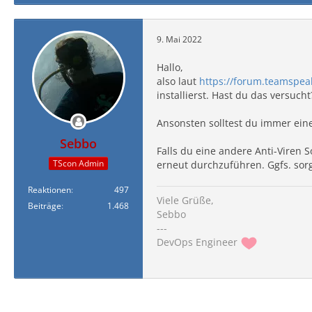
9. Mai 2022
Hallo,
also laut
https://forum.teamspeak
installierst. Hast du das versuch
Ansonsten solltest du immer einen
Sebbo
Falls du eine andere Anti-Viren 
TScon Admin
erneut durchzuführen. Ggfs. sorg
Reaktionen
497
Viele Grüße,
Beiträge
1.468
Sebbo
---
DevOps Engineer