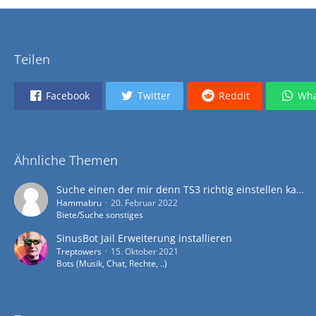
Teilen
Facebook
Twitter
Reddit
Wha
Ähnliche Themen
Suche einen der mir denn TS3 richtig einstellen kann mit allen rechten usw brauche ein bisschen hilfe
Hammabru
20. Februar 2022
Biete/Suche sonstiges
SinusBot Jail Erweiterung installieren
Treptowers
15. Oktober 2021
Bots (Musik, Chat, Rechte, ..)