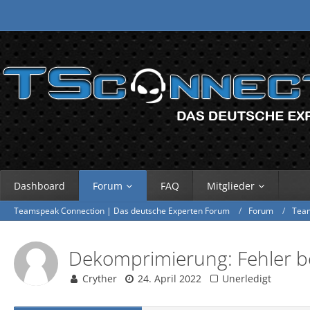
Dashboard
Forum
FAQ
Mitglieder
Teamspeak Connection | Das deutsche Experten Forum
Forum
Tea
Dekomprimierung: Fehler be
Cryther
24. April 2022
Unerledigt