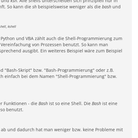
und
ksh
. Alle Shells unterscheiden sich prinzipiell nur in
ft. So kann die
sh
beispielsweise weniger als die
bash
und
shell
,
kshell
, Python und VBA zählt auch die Shell-Programmierung zum
r Vereinfachung von Prozessen benutzt. So kann man
sprechend ausgibt. Ein weiteres Beispiel wäre zum Beispiel
nd "Bash-Skript" bzw. "Bash-Programmierung" oder z.B.
uch einfach bei dem Namen "Shell-Programmierung" bzw.
er Funktionen - die
Bash
ist so eine Shell. Die
Bash
ist eine
so benutzt.
, ab und dadurch hat man weniger bzw. keine Probleme mit