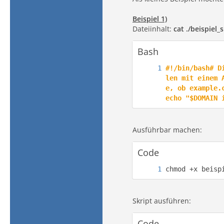
Beispiel 1)
Dateiinhalt:
cat ./beispiel_
Bash
#!/bin/bash# D
len mit einem 
e, ob example.c
echo "$DOMAIN 
Ausführbar machen:
Code
chmod +x beisp
Skript ausführen:
Code