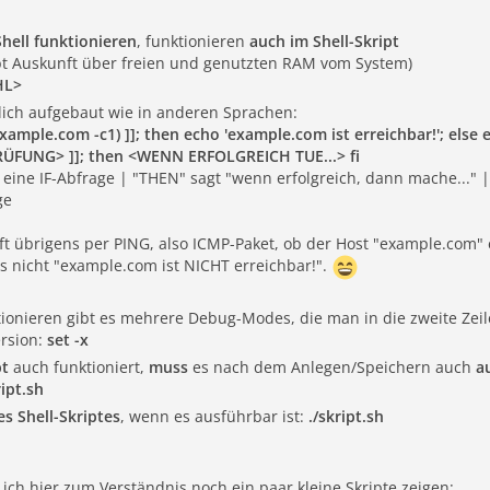
Shell funktionieren
, funktionieren
auch im Shell-Skript
bt Auskunft über freien und genutzten RAM vom System)
HL>
ich aufgebaut wie in anderen Sprachen:
 example.com -c1) ]]; then echo 'example.com ist erreichbar!'; else 
PRÜFUNG> ]]; then <WENN ERFOLGREICH TUE...> fi
et eine IF-Abfrage | "THEN" sagt "wenn erfolgreich, dann mache..."
ge
t übrigens per PING, also ICMP-Paket, ob der Host "example.com" er
lls nicht "example.com ist NICHT erreichbar!".
ktionieren gibt es mehrere Debug-Modes, die man in die zweite Zeil
ersion:
set -x
pt
auch funktioniert,
muss
es nach dem Anlegen/Speichern auch
a
ipt.sh
s Shell-Skriptes
, wenn es ausführbar ist:
./skript.sh
 ich hier zum Verständnis noch ein paar kleine Skripte zeigen: