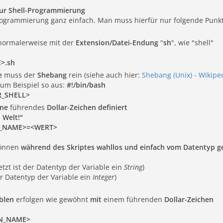
 zur Shell-Programmierung
-Programmierung ganz einfach. Man muss hierfür nur folgende Punk
ormalerweise mit der
Extension/Datei-Endung
"
sh
", wie "shell"
>.sh
e
muss der
Shebang
rein (siehe auch hier:
Shebang (Unix) - Wikipe
zum Beispiel so aus:
#!/bin/bash
R_SHELL>
ne
führendes
Dollar-Zeichen definiert
 Welt!"
N_NAME>=<WERT>
önnen
während des Skriptes wahllos und einfach
vom Datentyp g
etzt ist der Datentyp der Variable ein
String
)
der Datentyp der Variable ein
Integer
)
ablen
erfolgen wie gewöhnt
mit
einem führenden
Dollar-Zeichen
EN_NAME>