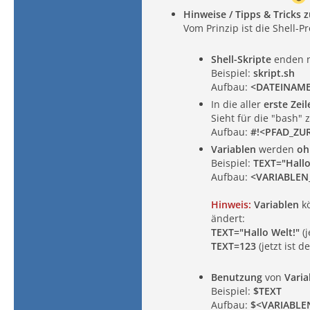
Hinweise / Tipps & Tricks
Vom Prinzip ist die Shell
Shell-Skripte
enden n
Beispiel:
skript.sh
Aufbau:
<DATEINAME
In die aller
erste Zeil
Sieht für die "bash" 
Aufbau:
#!<PFAD_ZU
Variablen
werden
oh
Beispiel:
TEXT="Hallo
Aufbau:
<VARIABLE
Hinweis:
Variablen
k
ändert:
TEXT="Hallo Welt!"
(j
TEXT=123
(jetzt ist 
Benutzung
von
Vari
Beispiel:
$TEXT
Aufbau:
$<VARIABL