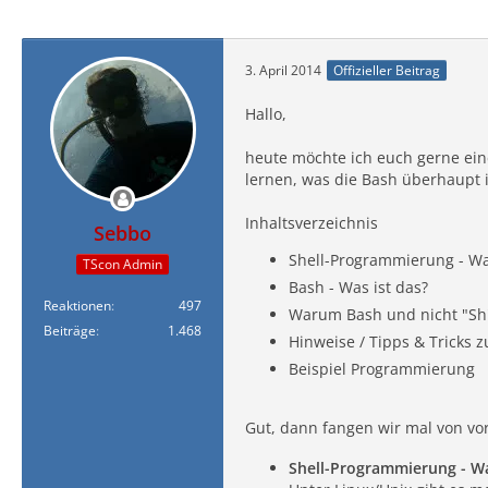
3. April 2014
Offizieller Beitrag
Hallo,
heute möchte ich euch gerne ein
lernen, was die Bash überhaupt 
Inhaltsverzeichnis
Sebbo
Shell-Programmierung - Wa
TScon Admin
Bash - Was ist das?
Reaktionen
497
Warum Bash und nicht "Sh
Beiträge
1.468
Hinweise / Tipps & Tricks 
Beispiel Programmierung
Gut, dann fangen wir mal von vo
Shell-Programmierung - W