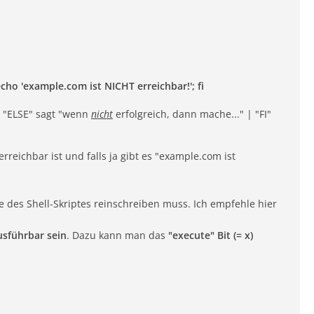
echo 'example.com ist NICHT erreichbar!'; fi
 | "ELSE" sagt "wenn
nicht
erfolgreich, dann mache..." | "FI"
reichbar ist und falls ja gibt es "example.com ist
e des Shell-Skriptes reinschreiben muss. Ich empfehle hier
usführbar sein
. Dazu kann man das
"execute" Bit (= x)