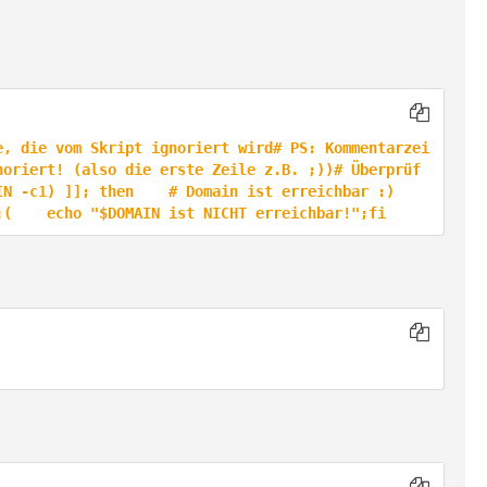
e, die vom Skript ignoriert wird# PS: Kommentarzei
noriert! (also die erste Zeile z.B. ;))# Überprüf
-c1) ]]; then    # Domain ist erreichbar :)    
:(    echo "$DOMAIN ist NICHT erreichbar!";fi