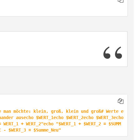
e man möchte: klein, groß, klein und groß# Werte e
nander ausecho $WERT_1echo $WERT_2echo $WERT_3echo
= WERT_1 + WERT_2"echo "$WERT_1 + $WERT_2 = $SUMM
E - $WERT_3 = $Summe_Neu"