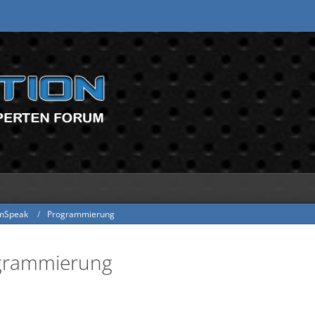
mSpeak
Programmierung
ogrammierung