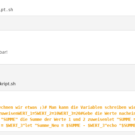
ipt.sh
bar!
skript.sh
echnen wir etwas ;)# Man kann die Variablen schreiben wi
zuweisenWERT_1=5WERT_2=10WERT_3=20#Gebe die Werte nachei
 "SUMME" die Summe der Werte 1 und 2 zuweisenlet "SUMME 
 = $WERT_3"let "Summe_Neu = $SUMME - $WERT_3"echo "$SUMM