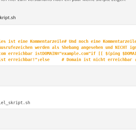
skript.sh
ies ist eine Kommentarzeile# Und noch eine Kommentarzeil
Ausrufezeichen werden als Shebang angesehen und NICHT ig
om erreichbar istDOMAIN="example.com"if [[ $(ping $DOMAIN 
ist erreichbar!";else     # Domain ist nicht erreichbar 
iel_skript.sh