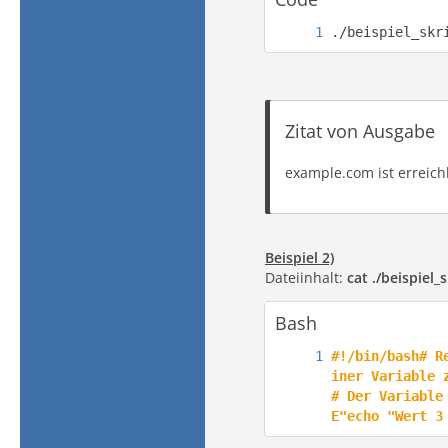
./beispiel_skr
Zitat von Ausgabe
example.com ist erreich
Beispiel 2)
Dateiinhalt:
cat ./beispiel_
Bash
#!/bin/bash# R
iner Variable 
# Der Variable
E"echo "Wert 3