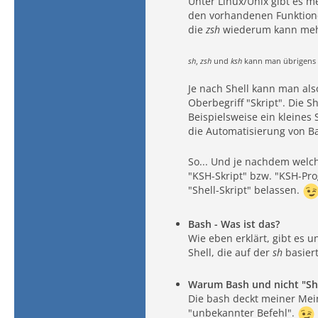
Unter Linux/Unix gibt es m
den vorhandenen Funktione
die
zsh
wiederum kann meh
sh
,
zsh
und
ksh
kann man übrigens 
Je nach Shell kann man al
Oberbegriff "Skript". Die
Beispielsweise ein kleines
die Automatisierung von B
So... Und je nachdem welc
"KSH-Skript" bzw. "KSH-Pr
"Shell-Skript" belassen.
Bash - Was ist das?
Wie eben erklärt, gibt es 
Shell, die auf der
sh
basiert
Warum Bash und nicht "Sh
Die bash deckt meiner Mei
"unbekannter Befehl".