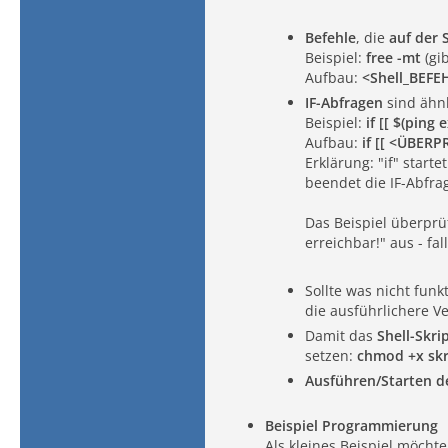
Befehle
, die
auf der 
Beispiel:
free -mt
(gi
Aufbau:
<Shell_BEFE
IF-Abfragen
sind ähnl
Beispiel:
if [[ $(ping
Aufbau:
if [[ <ÜBER
Erklärung: "if" start
beendet die IF-Abfra
Das Beispiel überprüf
erreichbar!" aus - fa
Sollte was nicht fun
die ausführlichere V
Damit das
Shell-Skri
setzen:
chmod +x skr
Ausführen/Starten de
Beispiel Programmierung
Als kleines Beispiel möchte