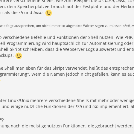
ehrere verschiedene Shells, wie zum Beispiel die
sh
,
bash
,
dash
,
zsh
n, dem Speicherplatzverbrauch auf der Festplatte und der Herkun
r als die
sh
und
bash
.
wie folgt aussprechen, um nicht immer so abgehakte Wörter sagen zu müssen:
shell
,
z
so verschiedene Befehle und Funktionen der Shell nutzen. Wie PHP
 Shell-Programmierung wird hauptsächlich zur Automatisierung ode
 Shell-Skript schreiben, dass die Webserver Logs auswertet und ent
ackups.
he Shell man eben für das Skript verwendet, heißt das entspreche
ogrammierung". Wem die Namen jedoch nicht gefallen, kann es a
unter Linux/Unix mehrere verschiedene Shells mit mehr oder wenig
 und einige nützliche Funktionen der
ksh
und
csh
implementiert, al
"?
nung nach die meist genutzten Funktionen, die gebraucht werden