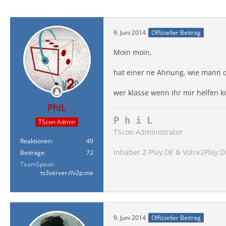
9. Juni 2014
Offizieller Beitrag
Moin moin,
hat einer ne Ahnung, wie mann d
wer klasse wenn ihr mir helfen k
PhiL
P h i L
TScon Admin
TScon Administrator
Reaktionen
49
Inhaber 2-Play.DE & Voice2Play.D
Beiträge
72
TeamSpeak
ts3server://v2p.me
9. Juni 2014
Offizieller Beitrag