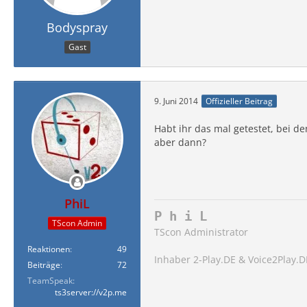
Bodyspray
Gast
9. Juni 2014
Offizieller Beitrag
Habt ihr das mal getestet, bei de
aber dann?
PhiL
P h i L
TScon Admin
TScon Administrator
Reaktionen
49
Inhaber 2-Play.DE & Voice2Play.D
Beiträge
72
TeamSpeak
ts3server://v2p.me