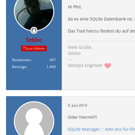
Hi Phil,
da es eine SQLite Datenbank ist
Das Tool hierzu findest du auf de
Sebbo
Viele Grüße,
TScon Admin
Sebbo
---
Reaktionen
497
DevOps Engineer
Beiträge
1.468
9. Juni 2014
Oder hiermit?!
SQLite Manager :: Add-ons für Fi