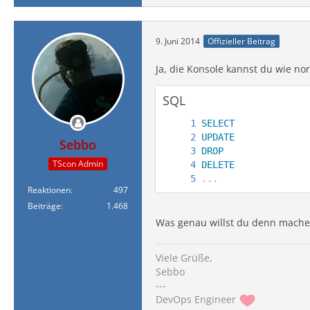
9. Juni 2014
Offizieller Beitrag
Ja, die Konsole kannst du wie no
SQL
SELECT
UPDATE
Sebbo
DROP
TScon Admin
DELETE
.
.
.
Reaktionen
497
Beiträge
1.468
Was genau willst du denn mach
Viele Grüße,
Sebbo
---
DevOps Engineer