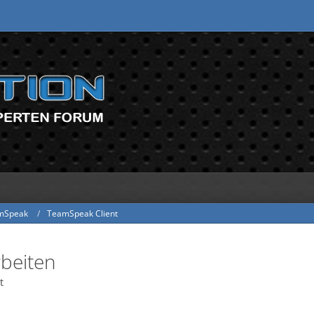
mSpeak
TeamSpeak Client
rbeiten
t