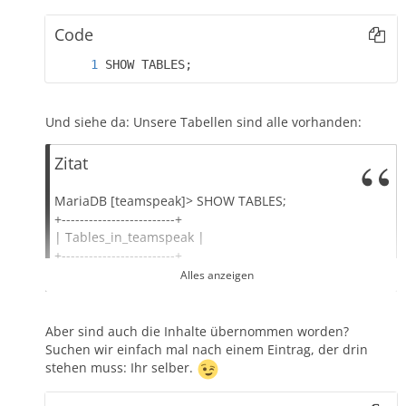
Code
SHOW TABLES;
Und siehe da: Unsere Tabellen sind alle vorhanden:
Zitat
MariaDB [teamspeak]> SHOW TABLES;
+-------------------------+
| Tables_in_teamspeak |
+-------------------------+
| bans |
Alles anzeigen
| bindings |
| channel_properties |
| channels |
Aber sind auch die Inhalte übernommen worden?
| client_properties |
Suchen wir einfach mal nach einem Eintrag, der drin
| clients |
stehen muss: Ihr selber.
| complains |
| custom_fields |