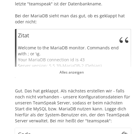
letzte "teamspeak" ist der Datenbankname.
Bei der MariaDB sieht man das gut, ob es geklappt hat
oder nicht:
Zitat
Welcome to the MariaDB monitor. Commands end
with ; or \g.
Your MariaDB connection id is 43
Server version: 5.5.39-MariaDB-2 (Debian)
Alles anzeigen
Copyright (c) 2000, 2014, Oracle, Monty Program Ab
and others.
Gut. Das hat geklappt. Als nächstes erstellen wir - falls
Type 'help;' or '\h' for help. Type '\c' to clear the
noch nicht vorhanden - unsere Konfigurationsdateien für
current input statement.
unseren TeamSpeak Server, sodass er beim nächsten
Start die MySQL bzw. MariaDB nutzen kann. Logge dich
MariaDB
[teamspeak]
>
hierfür als der System-Benutzer ein, der den TeamSpeak
Server verwaltet. Bei mir heißt der "teamspeak":