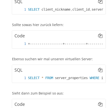
SQL
| group_channel_to_client |
| group_server_to_client |
SELECT
 client_nickname
,
client_id
,
server_i
| groups_channel |
| groups_server |
| instance_properties |
Sollte sowas hier zurück liefern:
| messages |
| perm_channel |
Code
| perm_channel_clients |
| perm_channel_groups |
+-----------------+-----------+----------
| perm_client |
| perm_server_group |
| server_properties |
Ebenso suchen wir mal unseren virtuellen Server:
| servers |
| tokens |
SQL
+-------------------------+
22 rows in set (0.00 sec)
SELECT
*
FROM
 server_properties 
WHERE
 ide
Sieht dann zum Beispiel so aus:
Code