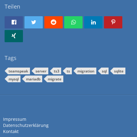
Teilen
Tags
teamspeak
server
ts3
ts
migration
sql
sqlite
mysql
mariadb
migrate
Impressum
Datenschutzerklärung
Kontakt