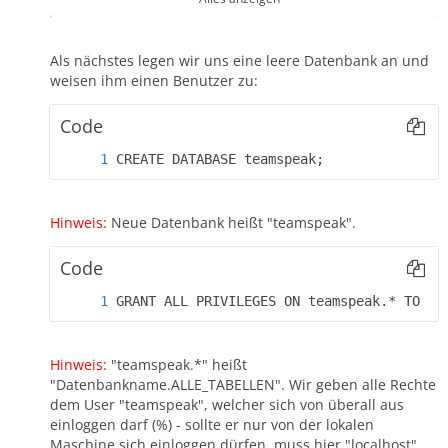
Copyright (c) 2000, 2014, Oracle, Monty Program Ab
and others.
Als nächstes legen wir uns eine leere Datenbank an und
Type 'help;' or '\h' for help. Type '\c' to clear the
weisen ihm einen Benutzer zu:
current input statement.
Code
MariaDB [(none)]>
CREATE DATABASE teamspeak;
Hinweis:
Neue Datenbank heißt "teamspeak".
Code
GRANT ALL PRIVILEGES ON teamspeak.* TO 't
Hinweis:
"teamspeak.*" heißt
"Datenbankname.ALLE_TABELLEN". Wir geben alle Rechte
dem User "teamspeak", welcher sich von überall aus
einloggen darf (%) - sollte er nur von der lokalen
Maschine sich einloggen dürfen, muss hier "localhost"