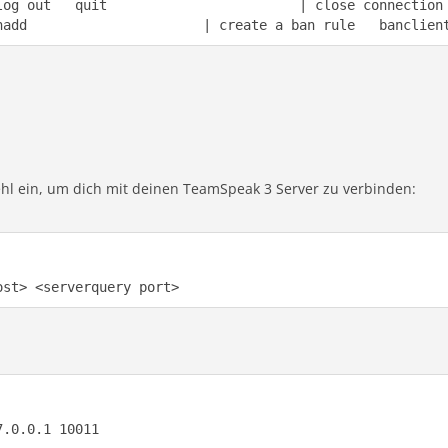
log out   quit                        | close connection
nadd                      | create a ban rule   banclien
hl ein, um dich mit deinen TeamSpeak 3 Server zu verbinden:
ost> <serverquery port>
7.0.0.1 10011