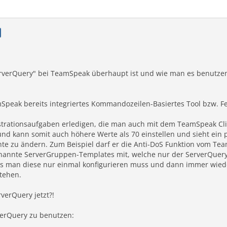
erverQuery" bei TeamSpeak überhaupt ist und wie man es benutzen 
mSpeak bereits integriertes Kommandozeilen-Basiertes Tool bzw. F
strationsaufgaben erledigen, die man auch mit dem TeamSpeak Cli
 kann somit auch höhere Werte als 70 einstellen und sieht ein pa
te zu ändern. Zum Beispiel darf er die Anti-DoS Funktion vom Tea
nannte ServerGruppen-Templates mit, welche nur der ServerQuery 
ass man diese nur einmal konfigurieren muss und dann immer wieder
stehen.
verQuery jetzt?!
verQuery zu benutzen: