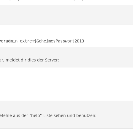
veradmin extrem$GeheimesPasswort2013
r, meldet dir dies der Server:
k
Befehle aus der "help"-Liste sehen und benutzen: