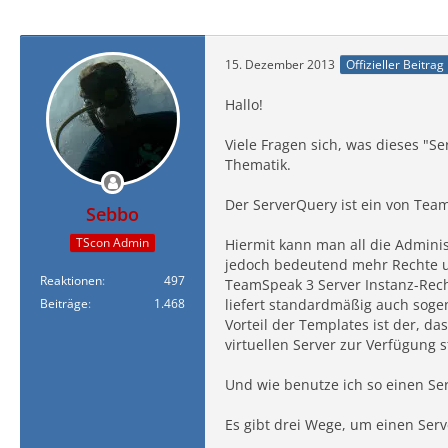
15. Dezember 2013
Offizieller Beitrag
Hallo!
Viele Fragen sich, was dieses "S
Thematik.
Der ServerQuery ist ein von Tea
Sebbo
TScon Admin
Hiermit kann man all die Admini
jedoch bedeutend mehr Rechte und
Reaktionen
497
TeamSpeak 3 Server Instanz-Rech
Beiträge
1.468
liefert standardmäßig auch soge
Vorteil der Templates ist der, d
virtuellen Server zur Verfügung 
Und wie benutze ich so einen Ser
Es gibt drei Wege, um einen Ser