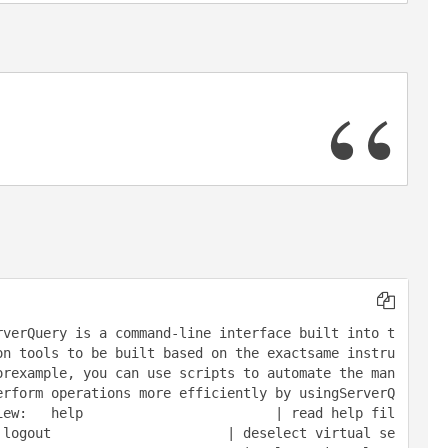
rverQuery is a command-line interface built into t
on tools to be built based on the exactsame instru
orexample, you can use scripts to automate the man
erform operations more efficiently by usingServerQ
iew:   help                        | read help fil
 logout                      | deselect virtual se