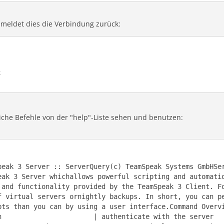
, meldet dies die Verbindung zurück:
k
liche Befehle von der "help"-Liste sehen und benutzen:
peak 3 Server :: ServerQuery(c) TeamSpeak Systems GmbHSe
eak 3 Server whichallows powerful scripting and automati
 and functionality provided by the TeamSpeak 3 Client. F
f virtual servers ornightly backups. In short, you can p
pts than you can by using a user interface.Command Overv
n                       | authenticate with the server  