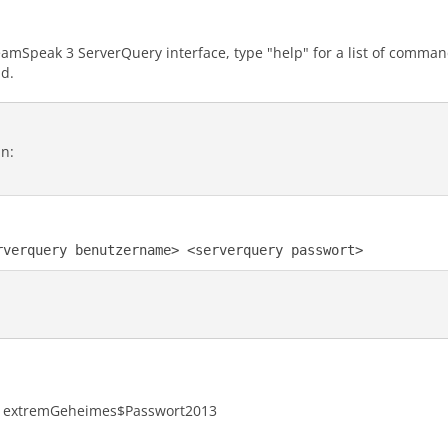
amSpeak 3 ServerQuery interface, type "help" for a list of comm
d.
in:
rverquery benutzername> <serverquery passwort>
n extremGeheimes$Passwort2013