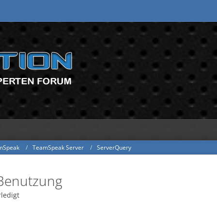
mSpeak
TeamSpeak Server
ServerQuery
Benutzung
rledigt