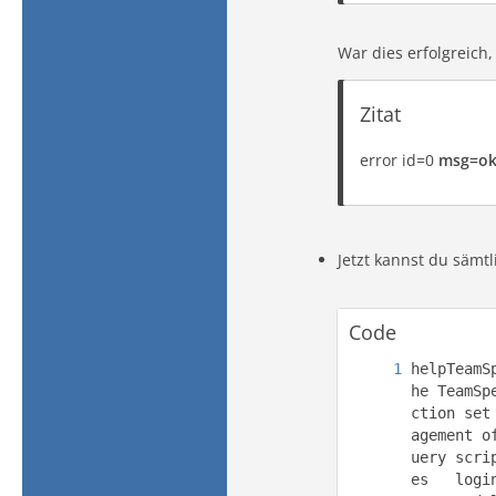
War dies erfolgreich
Zitat
error id=0
msg=o
Jetzt kannst du sämt
Code
helpTeamS
he TeamSp
ction set
agement o
uery scri
es   logi