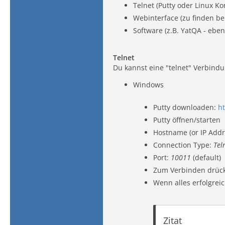
Telnet (Putty oder Linux 
Webinterface (zu finden be
Software (z.B. YatQA - ebe
Telnet
Du kannst eine "telnet" Verbind
Windows
Putty downloaden:
ht
Putty öffnen/starten
Hostname (or IP Addr
Connection Type:
Tel
Port:
10011
(default)
Zum Verbinden drück
Wenn alles erfolgreic
Zitat