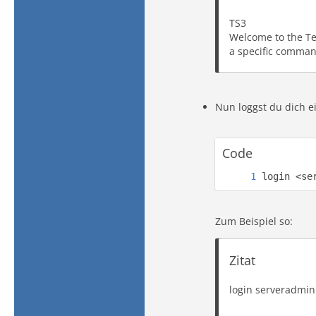
TS3
Welcome to the Te
a specific comman
Nun loggst du dich e
Code
login <se
Zum Beispiel so:
Zitat
login serveradmi