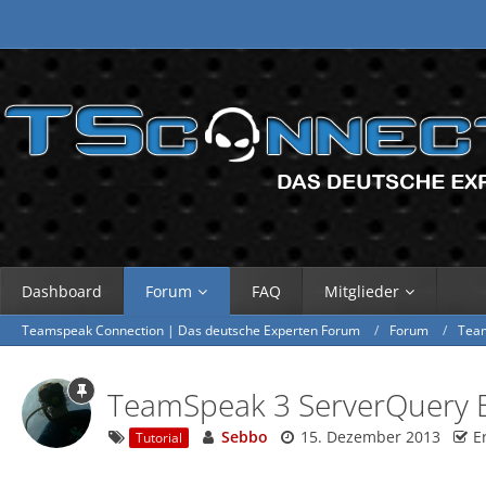
Dashboard
Forum
FAQ
Mitglieder
Teamspeak Connection | Das deutsche Experten Forum
Forum
Tea
TeamSpeak 3 ServerQuery 
Sebbo
15. Dezember 2013
E
Tutorial