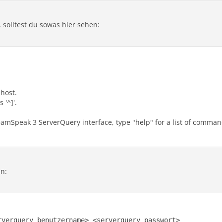
 solltest du sowas hier sehen:
host.
 '^]'.
amSpeak 3 ServerQuery interface, type "help" for a list of comma
in:
rverquery benutzername> <serverquery passwort>