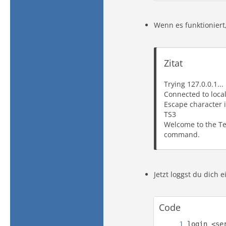
Wenn es funktioniert,
Zitat
Trying 127.0.0.1...
Connected to local
Escape character is
TS3
Welcome to the Te
command.
Jetzt loggst du dich e
Code
login <se