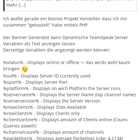
mehr [...]
Ich wollte gerade ein kleines Projekt Vorstellen dass ich mir
zusammen "gebastelt" habe mittels PHP
Der Banner Generator kann Dynamische TeamSpeak Server
Variablen als Text anzeigen lassen
Derzeitige Variablen die angezeigt werden können:
%status% - Displays online or offline <- das wirds wohl kaum
bringen
%sid% - Displays Server ID currently used
%sport% - Displays Server Port
%platform% - Displays on wich Platform the Server runs
%servername% - Displays the Server Name (top channel name)
%serverversion% - Displays the Server Version
%maxclients% - Displays Slots Available
%realclients% - Displays Clients only
%clientsonline% - Displays amount of Clients online (Couns
Queries aswell!)
%channelcount% - Displays amount of channels
%packetloss% - Displays average Packetloss (Like: 4.2134)