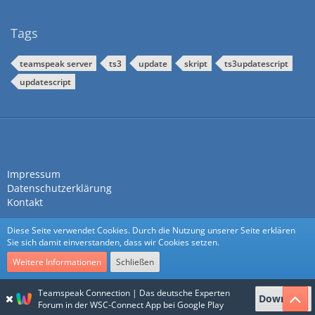
Tags
teamspeak server
ts3
update
skript
ts3updatescript
updatescript
Impressum
Datenschutzerklärung
Kontakt
Diese Seite verwendet Cookies. Durch die Nutzung unserer Seite erklären
Sie sich damit einverstanden, dass wir Cookies setzen.
Weitere Informationen
Schließen
Community-Software:
WoltLab Suite™
Teamspeak Connection | Das deutsche Experten
Download
Stil:
Nexus
von
cls-design
Forum in der WSC-Connect App bei Google Play