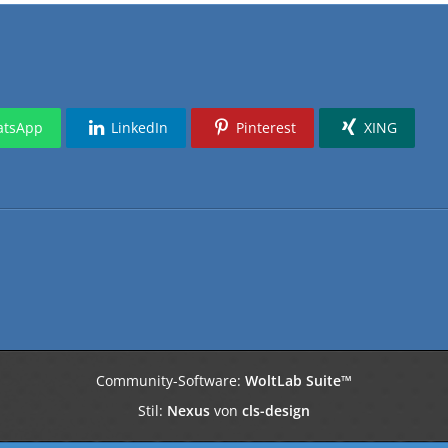
tsApp
LinkedIn
Pinterest
XING
Community-Software:
WoltLab Suite™
Stil:
Nexus
von
cls-design