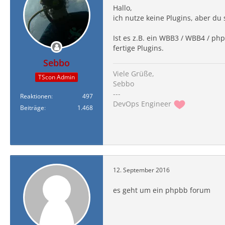
Hallo,
ich nutze keine Plugins, aber du
Ist es z.B. ein WBB3 / WBB4 / ph
fertige Plugins.
Sebbo
Viele Grüße,
TScon Admin
Sebbo
---
Reaktionen
497
DevOps Engineer
Beiträge
1.468
12. September 2016
es geht um ein phpbb forum