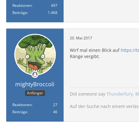
Reaktionen
497
Beiträge
1.468
20. Mai 2017
Wirf mal einen Blick auf
https://
Ränge vergibt.
mightyBroccoli
Anfänger
Did someone say
Thunderfury, B
Reaktionen
27
Auf der Suche nach einem verläs
Beiträge
46