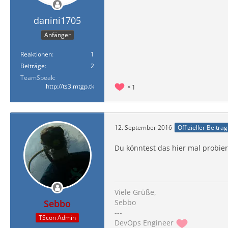
danini1705
Anfänger
Reaktionen
1
Beiträge
2
TeamSpeak
http://ts3.mtgp.tk
1
12. September 2016
Offizieller Beitrag
Du könntest das hier mal probie
Viele Grüße,
Sebbo
Sebbo
---
TScon Admin
DevOps Engineer