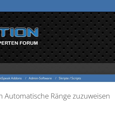
mSpeak Addons
Admin-Software
Skripte / Scripts
um Automatische Ränge zuzuweisen