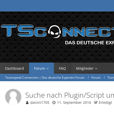
Dashboard
Forum
FAQ
Mitglieder
Teamspeak Connection | Das deutsche Experten Forum
Forum
Tea
Suche nach Plugin/Script 
danini1705
11. September 2016
Erledigt