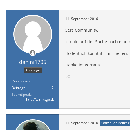
11. September 2016
Sers Community,
Ich bin auf der Suche nach eine
Hoffentlich könnt ihr mir helfen.
danini1705
Danke im Vorraus
Anfänger
LG
Reaktionen
1
Beiträge
2
TeamSpeak
http://ts3.mtgp.tk
11. September 2016
Offizieller Beitrag