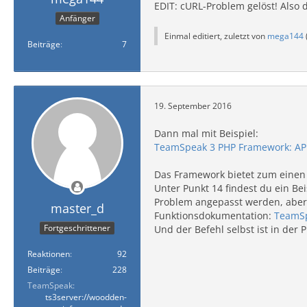
EDIT: cURL-Problem gelöst! Also 
Anfänger
Einmal editiert, zuletzt von
mega144
Beiträge
7
19. September 2016
Dann mal mit Beispiel:
TeamSpeak 3 PHP Framework: AP
Das Framework bietet zum einen 
Unter Punkt 14 findest du ein Bei
Problem angepasst werden, aber 
master_d
Funktionsdokumentation:
TeamSp
Fortgeschrittener
Und der Befehl selbst ist in der 
Reaktionen
92
Beiträge
228
TeamSpeak
ts3server://woodden-