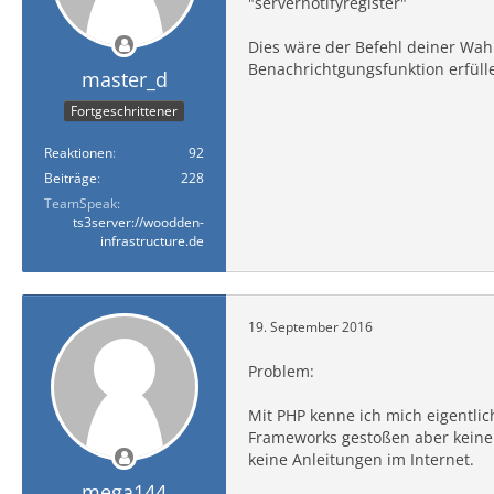
"servernotifyregister"
Dies wäre der Befehl deiner Wahl
Benachrichtgungsfunktion erfüll
master_d
Fortgeschrittener
Reaktionen
92
Beiträge
228
TeamSpeak
ts3server://woodden-
infrastructure.de
19. September 2016
Problem:
Mit PHP kenne ich mich eigentli
Frameworks gestoßen aber keine 
keine Anleitungen im Internet.
mega144