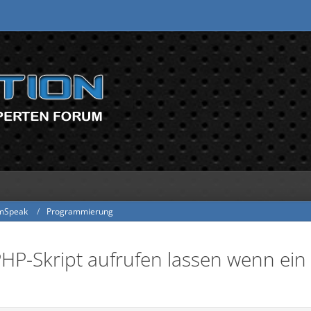
mSpeak
Programmierung
P-Skript aufrufen lassen wenn ein 