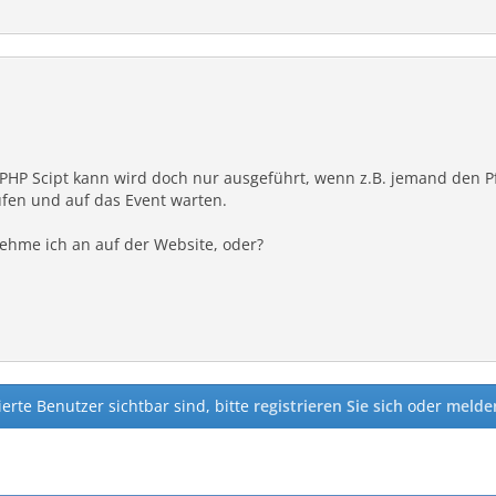
 PHP Scipt kann wird doch nur ausgeführt, wenn z.B. jemand den Pf
aufen und auf das Event warten.
nehme ich an auf der Website, oder?
ierte Benutzer sichtbar sind, bitte
registrieren Sie sich
oder
melden