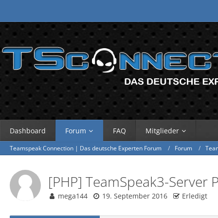
Dashboard
Forum
FAQ
Mitglieder
Teamspeak Connection | Das deutsche Experten Forum
Forum
Tea
[PHP] TeamSpeak3-Server PH
mega144
19. September 2016
Erledigt