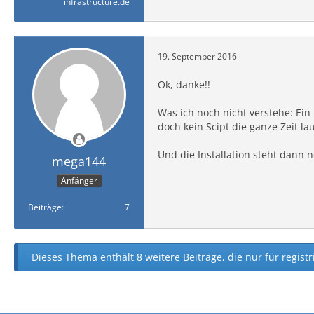
infrastructure.de
19. September 2016
Ok, danke!!
Was ich noch nicht verstehe: Ein
doch kein Scipt die ganze Zeit l
Und die Installation steht dann 
mega144
Anfänger
Beiträge
7
Dieses Thema enthält 8 weitere Beiträge, die nur für registr