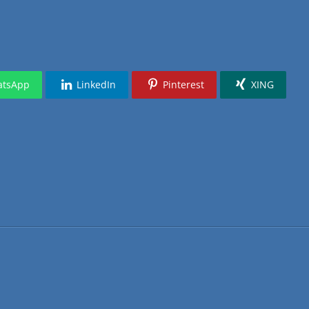
tsApp
LinkedIn
Pinterest
XING