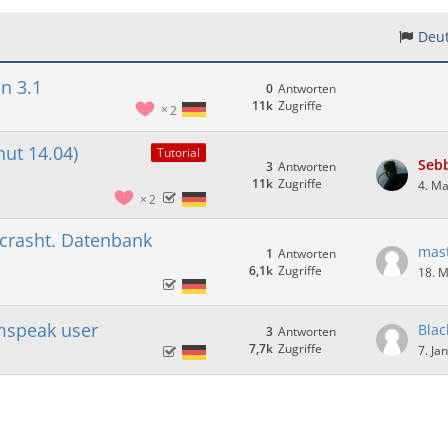
Deut
n 3.1
0
Antworten
11k
Zugriffe
2
ut 14.04)
Tutorial
Seb
3
Antworten
11k
Zugriffe
4. Ma
2
crasht. Datenbank
mas
1
Antworten
6,1k
Zugriffe
18. 
mspeak user
Blac
3
Antworten
7,7k
Zugriffe
7. Ja