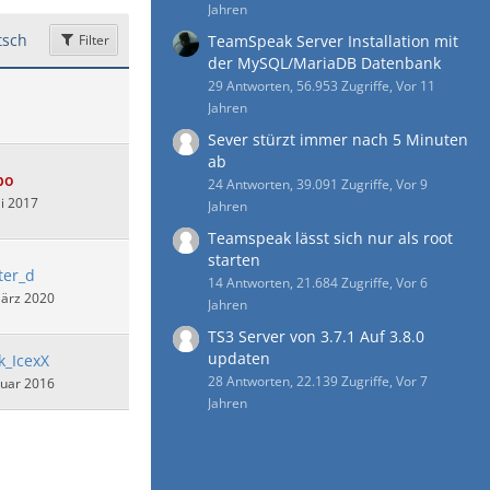
Jahren
sch
Filter
TeamSpeak Server Installation mit
der MySQL/MariaDB Datenbank
29 Antworten, 56.953 Zugriffe, Vor 11
Jahren
Sever stürzt immer nach 5 Minuten
ab
bo
24 Antworten, 39.091 Zugriffe, Vor 9
i 2017
Jahren
Teamspeak lässt sich nur als root
starten
ter_d
14 Antworten, 21.684 Zugriffe, Vor 6
März 2020
Jahren
TS3 Server von 3.7.1 Auf 3.8.0
updaten
k_IcexX
28 Antworten, 22.139 Zugriffe, Vor 7
nuar 2016
Jahren