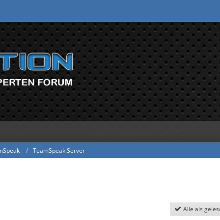
mSpeak
TeamSpeak Server
Alle als gele