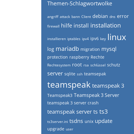
Themen-Schlagwortwolke
debian
error
angriff
attack
bann
Client
dns
installation
hilfe
install
firewall
linux
ipv6
installieren
iptables
ipv4
key
mariadb
mysql
log
migration
protection
raspberry
Rechte
root
schutz
Rechtesystem
rsa
schlüssel
server
sqlite
teamsepak
ssh
teamspeak
teamspeak 3
Teamspeak 3 Server
Teamspeak3
teamspeak 3 server crash
ts3
teamspeak server
ts
tsdns
update
unix
ts3server.ini
upgrade
user