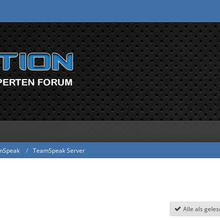
mSpeak
TeamSpeak Server
Alle als gele