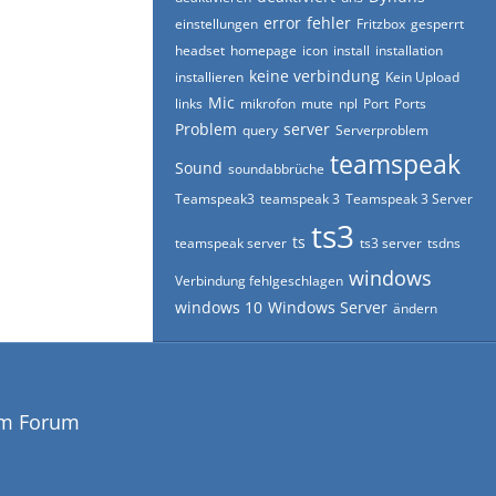
error
fehler
einstellungen
Fritzbox
gesperrt
headset
homepage
icon
install
installation
keine verbindung
installieren
Kein Upload
Mic
links
mikrofon
mute
npl
Port
Ports
Problem
server
query
Serverproblem
teamspeak
Sound
soundabbrüche
Teamspeak3
teamspeak 3
Teamspeak 3 Server
ts3
ts
teamspeak server
ts3 server
tsdns
windows
Verbindung fehlgeschlagen
windows 10
Windows Server
ändern
em Forum