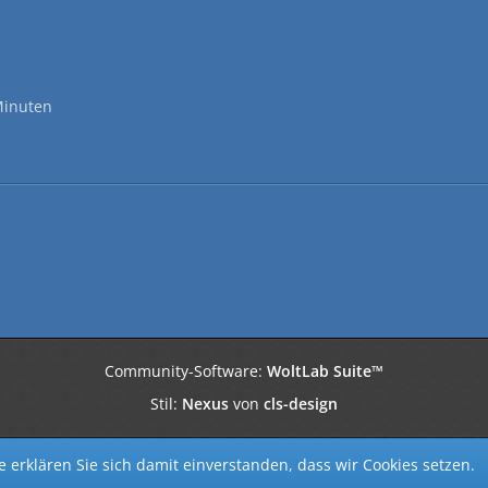
Minuten
Community-Software:
WoltLab Suite™
Stil:
Nexus
von
cls-design
 erklären Sie sich damit einverstanden, dass wir Cookies setzen.