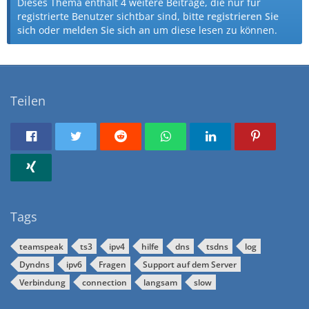
Dieses Thema enthält 4 weitere Beiträge, die nur für
registrierte Benutzer sichtbar sind, bitte
registrieren Sie
sich
oder
melden Sie sich an
um diese lesen zu können.
Teilen
Tags
teamspeak
ts3
ipv4
hilfe
dns
tsdns
log
Dyndns
ipv6
Fragen
Support auf dem Server
Verbindung
connection
langsam
slow