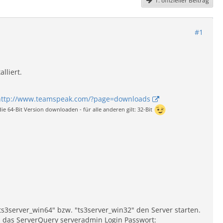
1. offizieller Beitrag
#1
lliert.
http://www.teamspeak.com/?page=downloads
ie 64-Bit Version downloaden - für alle anderen gilt: 32-Bit
s3server_win64" bzw. "ts3server_win32" den Server starten.
d das ServerQuery serveradmin Login Passwort: