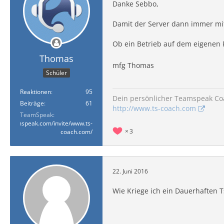
Danke Sebbo,
Damit der Server dann immer mit
Ob ein Betrieb auf dem eigenen PC
Thomas
mfg Thomas
Schüler
Reaktionen
95
Dein persönlicher Teamspeak Co
Beiträge
61
http://www.ts-coach.com
TeamSpeak
ww.teamspeak.com/invite/www.ts-
3
coach.com/
22. Juni 2016
Wie Kriege ich ein Dauerhaften T