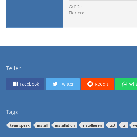
Grüße
Fierlord
Teilen
Facebook
Twitter
Reddit
Wha
Tags
teamspeak
install
installation
installieren
ts3
ts
w