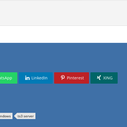
tsApp
LinkedIn
Pinterest
XING
indows
ts3 server