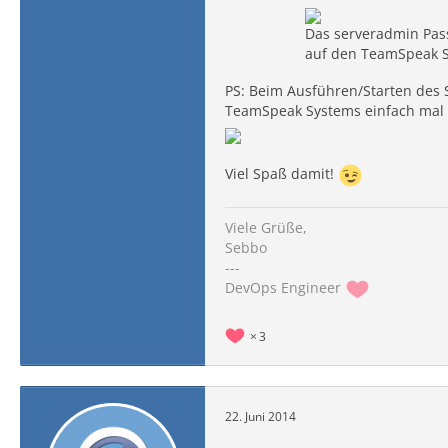
Das serveradmin Pas
auf den TeamSpeak Se
PS: Beim Ausführen/Starten des S
TeamSpeak Systems einfach mal u
Viel Spaß damit!
Viele Grüße,
Sebbo
---
DevOps Engineer
3
22. Juni 2014