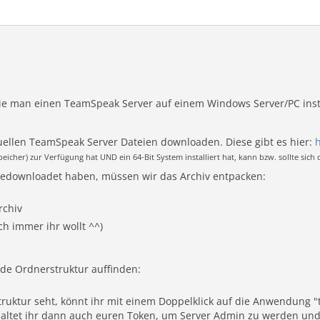
ie man einen TeamSpeak Server auf einem Windows Server/PC insta
uellen TeamSpeak Server Dateien downloaden. Diese gibt es hier:
icher) zur Verfügung hat UND ein 64-Bit System installiert hat, kann bzw. sollte sich d
edownloadet haben, müssen wir das Archiv entpacken:
rchiv
h immer ihr wollt ^^)
gende Ordnerstruktur auffinden:
ruktur seht, könnt ihr mit einem Doppelklick auf die Anwendung "t
haltet ihr dann auch euren Token, um Server Admin zu werden un