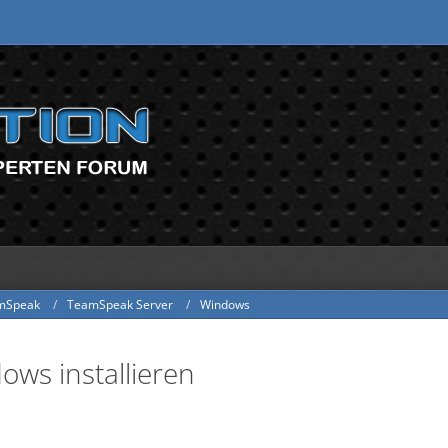
mSpeak
TeamSpeak Server
Windows
ws installieren