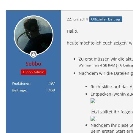
22. Juni 2014
Offizieller Beitrag
Hallo,
heute möchte ich euch zeigen, w
Zu erst müssen wir die akt
Sebbo
Wer mehr als 4 GB RAM (= Arbeitsspe
TScon Admin
Nachdem wir die Dateien g
Reaktionen
497
Rechtsklick auf das A
Beiträge
1.468
Entpacken (wohin auc
Jetzt solltet ihr fol
Nachdem ihr diese St
Beim ersten Start er