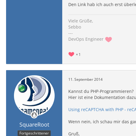
Den Link hab ich auch erst überl
Viele Grüße,
Sebbo
---
DevOps Engineer
1
11. September 2014
Kannst du PHP-Programmieren?
Hier ist eine Dokumentation dazu
Using reCAPTCHA with PHP - re
Wenn nein, ich schau mir das ga
SquareRoot
Fortgeschrittener
Gruß,