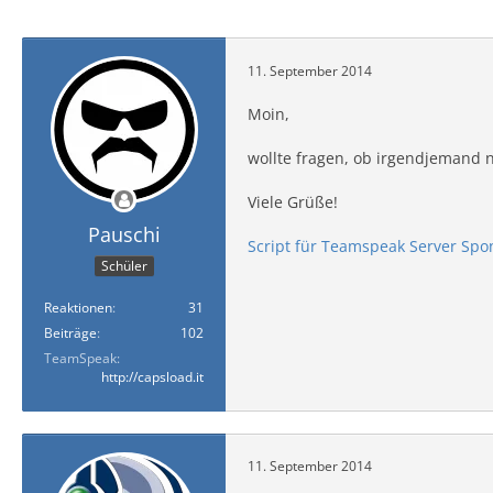
11. September 2014
Moin,
wollte fragen, ob irgendjemand 
Viele Grüße!
Pauschi
Script für Teamspeak Server Spo
Schüler
Reaktionen
31
Beiträge
102
TeamSpeak
http://capsload.it
11. September 2014