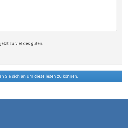
etzt zu viel des guten.
n Sie sich an
um diese lesen zu können.