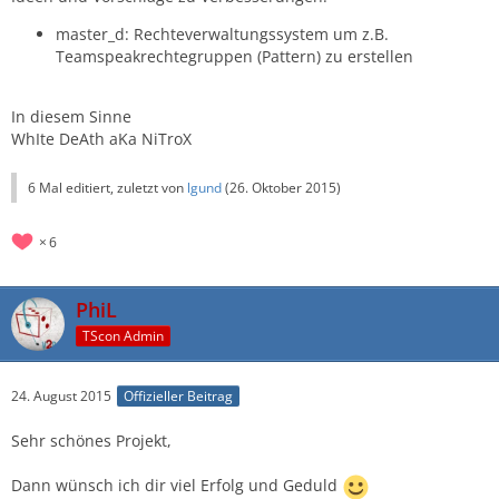
master_d: Rechteverwaltungssystem um z.B.
Teamspeakrechtegruppen (Pattern) zu erstellen
In diesem Sinne
WhIte DeAth aKa NiTroX
6 Mal editiert, zuletzt von
lgund
(
26. Oktober 2015
)
6
PhiL
TScon Admin
24. August 2015
Offizieller Beitrag
Sehr schönes Projekt,
Dann wünsch ich dir viel Erfolg und Geduld